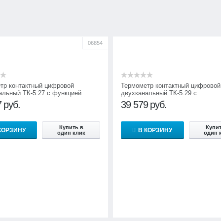
06854
тр контактный цифровой
Термометр контактный цифровой
альный ТК-5.27 с функцией
двухканальный ТК-5.29 с
ания
универсальными входами и фун
7
руб.
39 579
руб.
логирования
Купить в
Купит
КОРЗИНУ
В КОРЗИНУ
один клик
один 