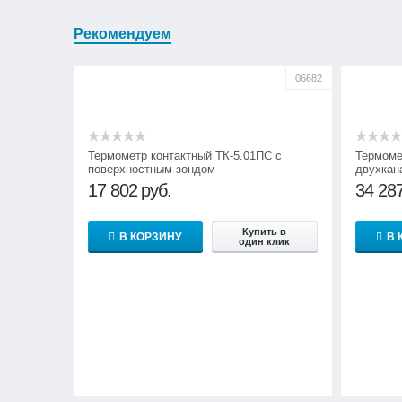
Рекомендуем
06682
Термометр контактный ТК-5.01ПC с
Термоме
поверхностным зондом
двухкан
логиров
17 802
руб.
34 28
Купить в
В КОРЗИНУ
В 
один клик