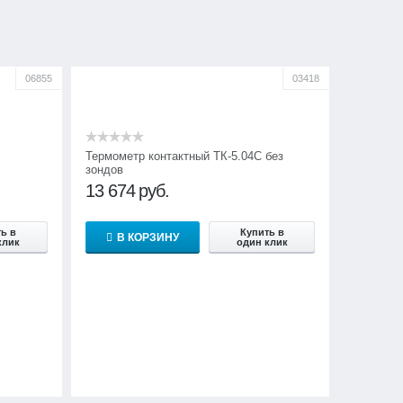
06855
03418
Термометр контактный ТК-5.04C без
зондов
кцией
13 674
руб.
ь в
Купить в
В КОРЗИНУ
клик
один клик