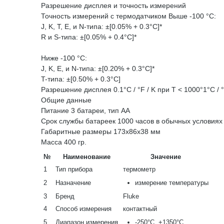
Разрешение дисплея и точность измерений
Точность измерений с термодатчиком Выше -100 °C:
J, K, T, E, и N-типа: ±[0.05% + 0.3°C]*
R и S-типа: ±[0.05% + 0.4°C]*
Ниже -100 °C:
J, K, E, и N-типа: ±[0.20% + 0.3°C]*
T-типа: ±[0.50% + 0.3°C]
Разрешение дисплея 0.1°C / °F / K при Т < 1000°1°C / °
Общие данные
Питание 3 батареи, тип АА
Срок службы батареек 1000 часов в обычных условиях
Габаритные размеры 173х86х38 мм
Масса 400 гр.
№
Наименование
Значение
1
Тип прибора
термометр
2
Назначение
измерение температуры
3
Бренд
Fluke
4
Способ измерения
контактный
5
Диапазон измерения
-250°С..+1350°С