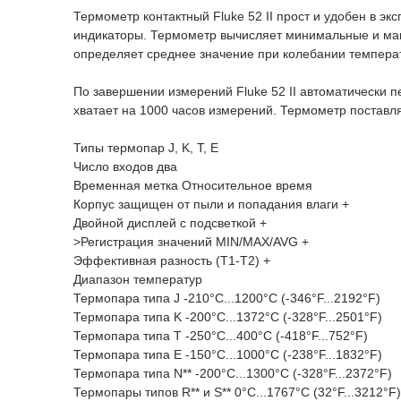
Термометр контактный Fluke 52 II прост и удобен в 
индикаторы. Термометр вычисляет минимальные и мак
определяет среднее значение при колебании темпера
По завершении измерений Fluke 52 II автоматически п
хватает на 1000 часов измерений. Термометр поставл
Типы термопар J, K, T, E
Число входов два
Временная метка Относительное время
Корпус защищен от пыли и попадания влаги +
Двойной дисплей с подсветкой +
>Регистрация значений MIN/MAX/AVG +
Эффективная разность (Т1-Т2) +
Диапазон температур
Термопара типа J -210°С...1200°С (-346°F...2192°F)
Термопара типа K -200°С...1372°С (-328°F...2501°F)
Термопара типа T -250°С...400°С (-418°F...752°F)
Термопара типа E -150°С...1000°С (-238°F...1832°F)
Термопара типа N** -200°С...1300°С (-328°F...2372°F)
Термопары типов R** и S** 0°С...1767°С (32°F...3212°F)