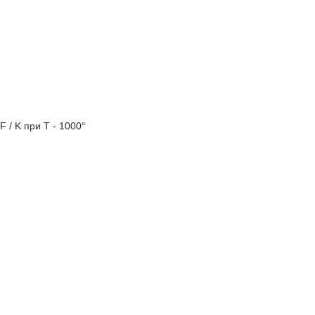
F / K при Т - 1000°