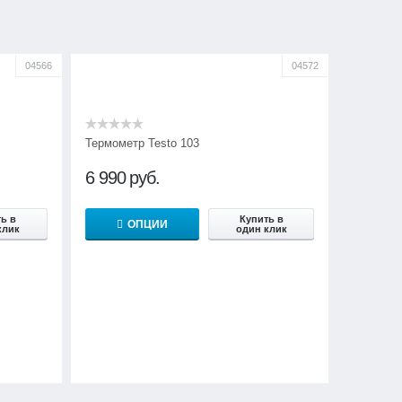
04566
04572
Термометр Testo 103
6 990
руб.
ь в
Купить в
ОПЦИИ
клик
один клик