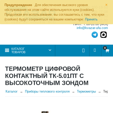
×
Предупреждение
Для обеспечения высокого уровня
8 (800) 700-19-50
обслуживания на этом сайте используются куки (cookies).
8 (495) 255-77-08
Продолжая его использование, вы соглашаетесь с тем, что куки
8 (347) 225-00-52
(cookies) будут сохраняться на вашем компьютере:
Принять
8 (986) 963-95-80
Пн-пт: 7.00-16.00 (Мск)
info@kvazar-ufa.com
0
КАТАЛОГ
ТОВАРОВ
ТЕРМОМЕТР ЦИФРОВОЙ
КОНТАКТНЫЙ ТК-5.01ПТ С
ВЫСОКОТОЧНЫМ ЗОНДОМ
Каталог
Приборы теплового контроля
Термометры
Термо