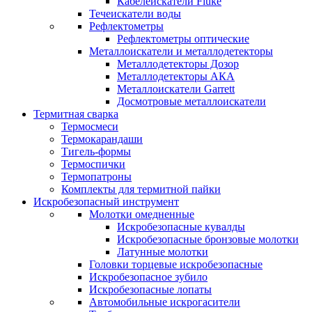
Кабелеискатели Fluke
Течеискатели воды
Рефлектометры
Рефлектометры оптические
Металлоискатели и металлодетекторы
Металлодетекторы Дозор
Металлодетекторы АКА
Металлоискатели Garrett
Досмотровые металлоискатели
Термитная сварка
Термосмеси
Термокарандаши
Тигель-формы
Термоспички
Термопатроны
Комплекты для термитной пайки
Искробезопасный инструмент
Молотки омедненные
Искробезопасные кувалды
Искробезопасные бронзовые молотки
Латунные молотки
Головки торцевые искробезопасные
Искробезопасное зубило
Искробезопасные лопаты
Автомобильные искрогасители