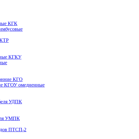
ные КГК
 имбусовые
 КТР
рные КГКУ
ные
онние КГО
ые КГОУ омедненные
абеля УДПК
беля УМПК
одов ПТСП-2