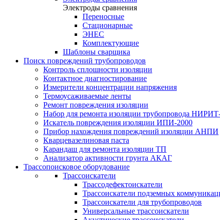
Электроды сравнения
Переносные
Стационарные
ЭНЕС
Комплектующие
Шаблоны сварщика
Поиск повреждений трубопроводов
Контроль сплошности изоляции
Контактное диагностирование
Измерители концентрации напряжения
Термоусаживаемые ленты
Ремонт повреждения изоляции
Набор для ремонта изоляции трубопровода НИРИТ
Искатель повреждения изоляции ИПИ-2000
Прибор нахождения повреждений изоляции АНПИ
Кварцевазелиновая паста
Карандаш для ремонта изоляции ТП
Анализатор активности грунта АКАГ
Трассопоисковое оборудование
Трассоискатели
Трассодефектоискатели
Трассоискатели подземных коммуникац
Трассоискатели для трубопроводов
Универсальные трассоискатели
Акустические трассоискатели