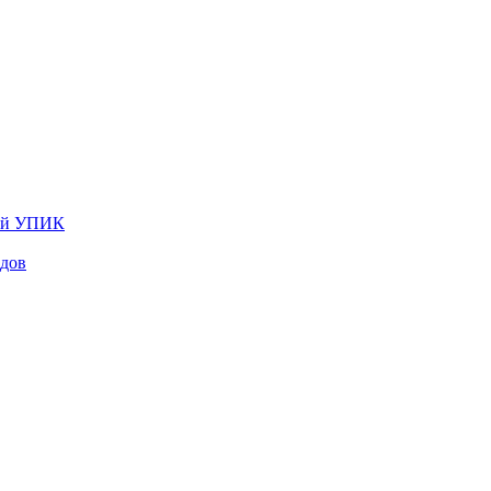
лей УПИК
одов