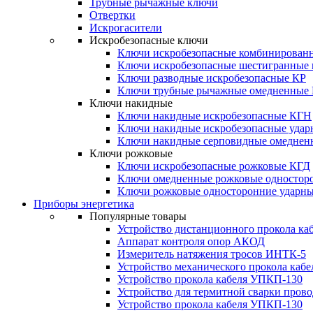
Трубные рычажные ключи
Отвертки
Искрогасители
Искробезопасные ключи
Ключи искробезопасные комбинирован
Ключи искробезопасные шестигранные
Ключи разводные искробезопасные КР
Ключи трубные рычажные омедненные
Ключи накидные
Ключи накидные искробезопасные КГН
Ключи накидные искробезопасные уда
Ключи накидные серповидные омеднен
Ключи рожковые
Ключи искробезопасные рожковые КГД
Ключи омедненные рожковые одностор
Ключи рожковые односторонние ударн
Приборы энергетика
Популярные товары
Устройство дистанционного прокола к
Аппарат контроля опор АКОД
Измеритель натяжения тросов ИНТК-5
Устройство механического прокола ка
Устройство прокола кабеля УПКП-130
Устройство для термитной сварки пров
Устройство прокола кабеля УПКП-130