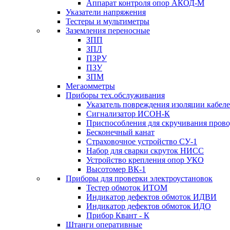
Аппарат контроля опор АКОД-М
Указатели напряжения
Тестеры и мультиметры
Заземления переносные
ЗПП
ЗПЛ
ПЗРУ
ПЗУ
ЗПМ
Мегаомметры
Приборы тех.обслуживания
Указатель повреждения изоляции кабе
Сигнализатор ИСОН-К
Приспособления для скручивания пров
Бесконечный канат
Страховочное устройство СУ-1
Набор для сварки скруток НИСС
Устройство крепления опор УКО
Высотомер ВК-1
Приборы для проверки электроустановок
Тестер обмоток ИТОМ
Индикатор дефектов обмоток ИДВИ
Индикатор дефектов обмоток ИДО
Прибор Квант - К
Штанги оперативные