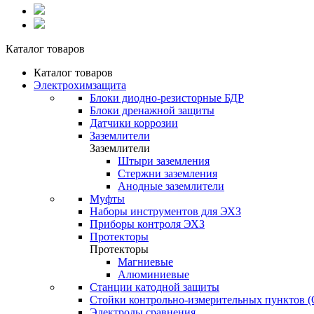
Каталог товаров
Каталог товаров
Электрохимзащита
Блоки диодно-резисторные БДР
Блоки дренажной защиты
Датчики коррозии
Заземлители
Заземлители
Штыри заземления
Стержни заземления
Анодные заземлители
Муфты
Наборы инструментов для ЭХЗ
Приборы контроля ЭХЗ
Протекторы
Протекторы
Магниевые
Алюминиевые
Станции катодной защиты
Стойки контрольно-измерительных пунктов 
Электроды сравнения