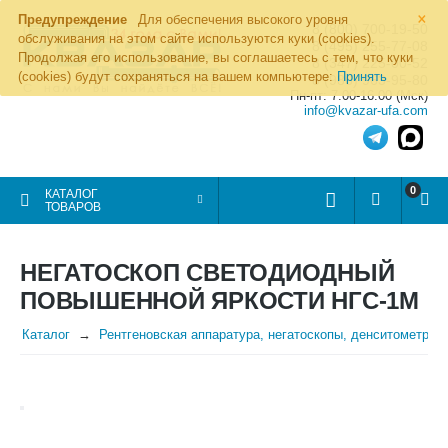
×
Предупреждение
Для обеспечения высокого уровня
8 (800) 700-19-50
обслуживания на этом сайте используются куки (cookies).
8 (495) 255-77-08
Продолжая его использование, вы соглашаетесь с тем, что куки
8 (347) 225-00-52
(cookies) будут сохраняться на вашем компьютере:
Принять
8 (986) 963-95-80
Пн-пт: 7.00-16.00 (Мск)
info@kvazar-ufa.com
0
КАТАЛОГ
ТОВАРОВ
НЕГАТОСКОП СВЕТОДИОДНЫЙ
ПОВЫШЕННОЙ ЯРКОСТИ НГС-1М
Каталог
Рентгеновская аппаратура, негатоскопы, денситометры