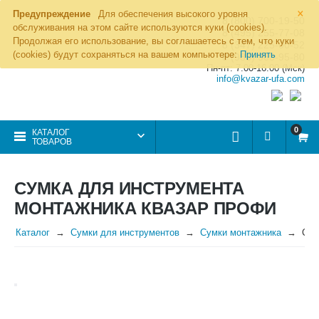
×
Предупреждение
Для обеспечения высокого уровня
8 (800) 700-19-50
обслуживания на этом сайте используются куки (cookies).
8 (495) 255-77-08
Продолжая его использование, вы соглашаетесь с тем, что куки
8 (347) 225-00-52
(cookies) будут сохраняться на вашем компьютере:
Принять
8 (986) 963-95-80
Пн-пт: 7.00-16.00 (Мск)
info@kvazar-ufa.com
0
КАТАЛОГ
ТОВАРОВ
СУМКА ДЛЯ ИНСТРУМЕНТА
МОНТАЖНИКА КВАЗАР ПРОФИ
Каталог
Сумки для инструментов
Сумки монтажника
Сум