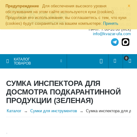
×
Предупреждение
Для обеспечения высокого уровня
8 (800) 700-19-50
обслуживания на этом сайте используются куки (cookies).
8 (495) 255-77-08
Продолжая его использование, вы соглашаетесь с тем, что куки
8 (347) 225-00-52
(cookies) будут сохраняться на вашем компьютере:
Принять
8 (986) 963-95-80
Пн-пт: 7.00-16.00 (Мск)
info@kvazar-ufa.com
0
КАТАЛОГ
ТОВАРОВ
СУМКА ИНСПЕКТОРА ДЛЯ
ДОСМОТРА ПОДКАРАНТИННОЙ
ПРОДУКЦИИ (ЗЕЛЕНАЯ)
Каталог
Сумки для инструментов
Сумка инспектора для дос