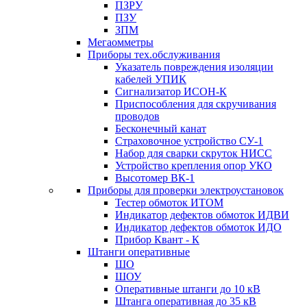
ПЗРУ
ПЗУ
ЗПМ
Мегаомметры
Приборы тех.обслуживания
Указатель повреждения изоляции
кабелей УПИК
Сигнализатор ИСОН-К
Приспособления для скручивания
проводов
Бесконечный канат
Страховочное устройство СУ-1
Набор для сварки скруток НИСС
Устройство крепления опор УКО
Высотомер ВК-1
Приборы для проверки электроустановок
Тестер обмоток ИТОМ
Индикатор дефектов обмоток ИДВИ
Индикатор дефектов обмоток ИДО
Прибор Квант - К
Штанги оперативные
ШО
ШОУ
Оперативные штанги до 10 кВ
Штанга оперативная до 35 кВ