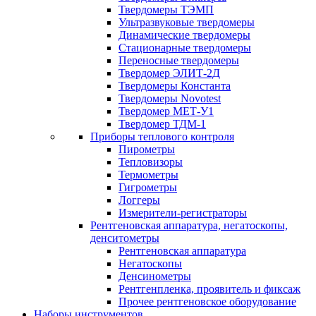
Твердомеры ТЭМП
Ультразвуковые твердомеры
Динамические твердомеры
Стационарные твердомеры
Переносные твердомеры
Твердомер ЭЛИТ-2Д
Твердомеры Константа
Твердомеры Novotest
Твердомер МЕТ-У1
Твердомер ТДМ-1
Приборы теплового контроля
Пирометры
Тепловизоры
Термометры
Гигрометры
Логгеры
Измерители-регистраторы
Рентгеновская аппаратура, негатоскопы,
денситометры
Рентгеновская аппаратура
Негатоскопы
Денсинометры
Рентгенпленка, проявитель и фиксаж
Прочее рентгеновское оборудование
Наборы инструментов