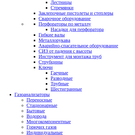
Лестницы
Стремянки
Заклепочные пистолеты и степлеры
Сварочное оборудование
Перфораторы по металлу
Насадки для перфоратора
Гибкие валы
Металлорукава
Аварийно-спасательное оборудование
СИЗ от падения с высоты
Инструмент для монтажа труб
Струбцины
Ключи
Гаечные
Разводные
Трубные
Шестигранные
Газоанализаторы
Переносные
Стационарные
Бытовые
Водорода
Многокомпонентные
Горючих газов
Индивидуальные