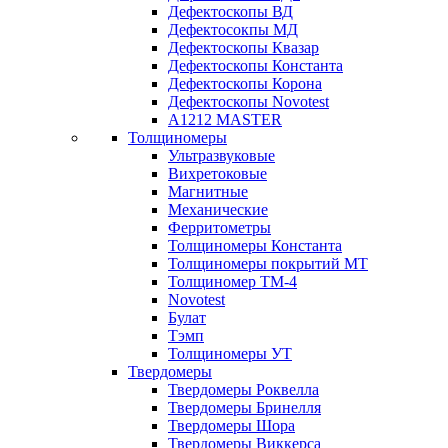
Дефектоскопы ВД
Дефектосокпы МД
Дефектоскопы Квазар
Дефектоскопы Константа
Дефектоскопы Корона
Дефектоскопы Novotest
А1212 MASTER
Толщиномеры
Ультразвуковые
Вихретоковые
Магнитные
Механические
Ферритометры
Толщиномеры Константа
Толщиномеры покрытий МТ
Толщиномер ТМ-4
Novotest
Булат
Тэмп
Толщиномеры УТ
Твердомеры
Твердомеры Роквелла
Твердомеры Бринелля
Твердомеры Шора
Твердомеры Виккерса