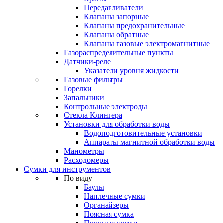
Передавливатели
Клапаны запорные
Клапаны предохранительные
Клапаны обратные
Клапаны газовые электромагнитные
Газораспределительные пункты
Датчики-реле
Указатели уровня жидкости
Газовые фильтры
Горелки
Запальники
Контрольные электроды
Стекла Клингера
Установки для обработки воды
Водоподготовительные установки
Аппараты магнитной обработки воды
Манометры
Расходомеры
Сумки для инструментов
По виду
Баулы
Наплечные сумки
Органайзеры
Поясная сумка
Прочные сумки