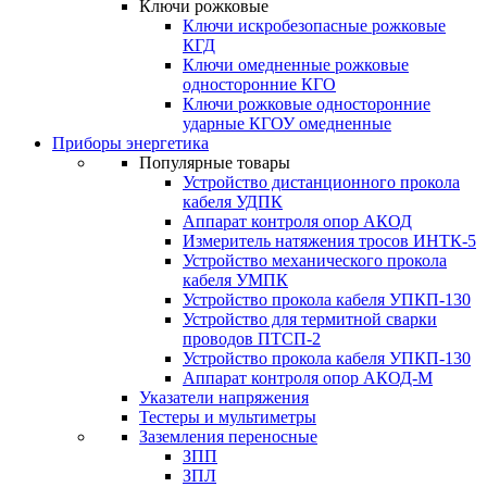
Ключи рожковые
Ключи искробезопасные рожковые
КГД
Ключи омедненные рожковые
односторонние КГО
Ключи рожковые односторонние
ударные КГОУ омедненные
Приборы энергетика
Популярные товары
Устройство дистанционного прокола
кабеля УДПК
Аппарат контроля опор АКОД
Измеритель натяжения тросов ИНТК-5
Устройство механического прокола
кабеля УМПК
Устройство прокола кабеля УПКП-130
Устройство для термитной сварки
проводов ПТСП-2
Устройство прокола кабеля УПКП-130
Аппарат контроля опор АКОД-М
Указатели напряжения
Тестеры и мультиметры
Заземления переносные
ЗПП
ЗПЛ