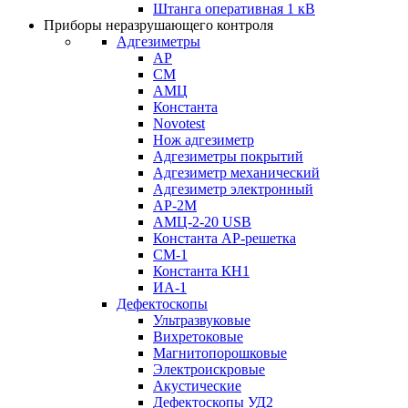
Штанга оперативная 1 кВ
Приборы неразрушающего контроля
Адгезиметры
АР
СМ
АМЦ
Константа
Novotest
Нож адгезиметр
Адгезиметры покрытий
Адгезиметр механический
Адгезиметр электронный
АР-2М
АМЦ-2-20 USB
Константа АР-решетка
СМ-1
Константа КН1
ИА-1
Дефектоскопы
Ультразвуковые
Вихретоковые
Магнитопорошковые
Электроискровые
Акустические
Дефектоскопы УД2