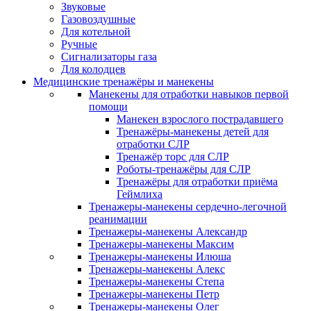
Звуковые
Газовоздушные
Для котельной
Ручные
Сигнализаторы газа
Для колодцев
Медицинские тренажёры и манекены
Манекены для отработки навыков первой
помощи
Манекен взрослого пострадавшего
Тренажёры-манекены детей для
отработки СЛР
Тренажёр торс для СЛР
Роботы-тренажёры для СЛР
Тренажёры для отработки приёма
Геймлиха
Тренажеры-манекены сердечно-легочной
реанимации
Тренажеры-манекены Александр
Тренажеры-манекены Максим
Тренажеры-манекены Илюша
Тренажеры-манекены Алекс
Тренажеры-манекены Степа
Тренажеры-манекены Петр
Тренажеры-манекены Олег