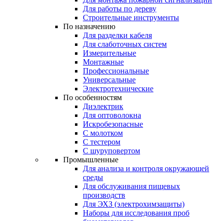
Для работы по дереву
Строительные инструменты
По назначению
Для разделки кабеля
Для слаботочных систем
Измерительные
Монтажные
Профессиональные
Универсальные
Электротехнические
По особенностям
Диэлектрик
Для оптоволокна
Искробезопасные
С молотком
С тестером
С шуруповертом
Промышленные
Для анализа и контроля окружающей
среды
Для обслуживания пищевых
производств
Для ЭХЗ (электрохимзащиты)
Наборы для исследования проб