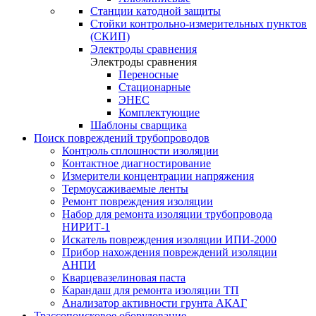
Станции катодной защиты
Стойки контрольно-измерительных пунктов
(СКИП)
Электроды сравнения
Электроды сравнения
Переносные
Стационарные
ЭНЕС
Комплектующие
Шаблоны сварщика
Поиск повреждений трубопроводов
Контроль сплошности изоляции
Контактное диагностирование
Измерители концентрации напряжения
Термоусаживаемые ленты
Ремонт повреждения изоляции
Набор для ремонта изоляции трубопровода
НИРИТ-1
Искатель повреждения изоляции ИПИ-2000
Прибор нахождения повреждений изоляции
АНПИ
Кварцевазелиновая паста
Карандаш для ремонта изоляции ТП
Анализатор активности грунта АКАГ
Трассопоисковое оборудование