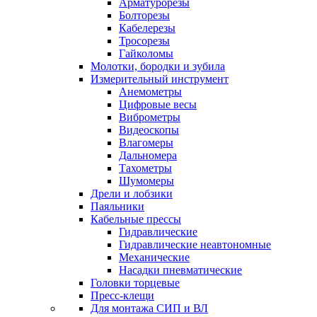
Арматурорезы
Болторезы
Кабелерезы
Тросорезы
Гайколомы
Молотки, бородки и зубила
Измерительный инструмент
Анемометры
Цифровые весы
Виброметры
Видеоскопы
Влагомеры
Дальномера
Тахометры
Шумомеры
Дрели и лобзики
Паяльники
Кабельные прессы
Гидравлические
Гидравлические неавтономные
Механические
Насадки пневматические
Головки торцевые
Пресс-клещи
Для монтажа СИП и ВЛ