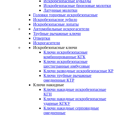
Искробезопасные кувалды
Искробезопасные бронзовые молотки
Латунные молотки
Головки торцевые искробезопасные
Искробезопасное зубило
Искробезопасные лопаты
Автомобильные искрогасители
Трубные рычажные ключи
Отвертки
Искрогасители
Искробезопасные ключи
Ключи искробезопасные
комбинированные КГК
Ключи искробезопасные
шестигранные имбусовые
Ключи разводные искробезопасные КР
Ключи трубные рычажные
омедненные КТР
Ключи накидные
Ключи накидные искробезопасные
КГН
Ключи накидные искробезопасные
ударные КГКУ
Ключи накидные серповидные
омедненные