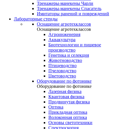
Тренажеры-манекены Чарли
Тренажеры-манекены Спасатель
Имитаторы ранений и повреждений
Лабораторные стенды
Оснащение агротехклассов
Оснащение агротехклассов
Агроинженерия
Аквакультура
Биотехнологии и пищевое
производство
Генетика и селекция
Животноводство
Птицеводство
Пчеловодство
Цветоводство
Оборудование по фотонике
Оборудование по фотонике
Лазерная физика
Квантовая физика
Продвинутая физика
Оптика
Прикладная оптика
Волоконная оптика
Основы светотехники
Спектроскопия