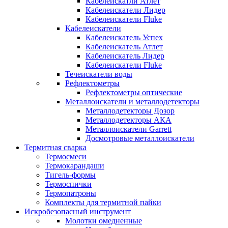
Кабелеискатли Атлет
Кабелеискатели Лидер
Кабелеискатели Fluke
Кабелеискатели
Кабелеискатель Успех
Кабелеискатель Атлет
Кабелеискатель Лидер
Кабелеискатели Fluke
Течеискатели воды
Рефлектометры
Рефлектометры оптические
Металлоискатели и металлодетекторы
Металлодетекторы Дозор
Металлодетекторы АКА
Металлоискатели Garrett
Досмотровые металлоискатели
Термитная сварка
Термосмеси
Термокарандаши
Тигель-формы
Термоспички
Термопатроны
Комплекты для термитной пайки
Искробезопасный инструмент
Молотки омедненные