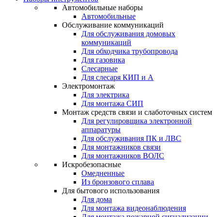
Автомобильные наборы
Автомобильные
Обслуживание коммуникаций
Для обслуживания домовых
коммуникаций
Для обходчика трубопровода
Для газовика
Слесарные
Для слесаря КИП и А
Электромонтаж
Для электрика
Для монтажа СИП
Монтаж средств связи и слаботочных систем
Для регулировщика электронной
аппаратуры
Для обслуживания ПК и ЛВС
Для монтажников связи
Для монтажников ВОЛС
Искробезопасные
Омедненные
Из бронзового сплава
Для бытового использования
Для дома
Для монтажа видеонаблюдения
Для монтажа пожарной сигнализации