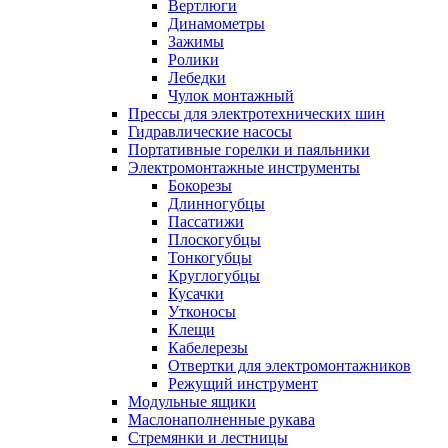
Вертлюги
Динамометры
Зажимы
Ролики
Лебедки
Чулок монтажный
Прессы для электротехнических шин
Гидравлические насосы
Портативные горелки и паяльники
Электромонтажные инструменты
Бокорезы
Длинногубцы
Пассатижи
Плоскогубцы
Тонкогубцы
Круглогубцы
Кусачки
Утконосы
Клещи
Кабелерезы
Отвертки для электромонтажников
Режущий инструмент
Модульные ящики
Маслонаполненные рукава
Стремянки и лестницы