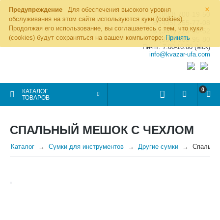
×
Предупреждение
Для обеспечения высокого уровня
8 (800) 700-19-50
обслуживания на этом сайте используются куки (cookies).
8 (495) 255-77-08
Продолжая его использование, вы соглашаетесь с тем, что куки
8 (347) 225-00-52
(cookies) будут сохраняться на вашем компьютере:
Принять
8 (986) 963-95-80
Пн-пт: 7.00-16.00 (Мск)
info@kvazar-ufa.com
0
КАТАЛОГ
ТОВАРОВ
СПАЛЬНЫЙ МЕШОК С ЧЕХЛОМ
Каталог
Сумки для инструментов
Другие сумки
Спальны