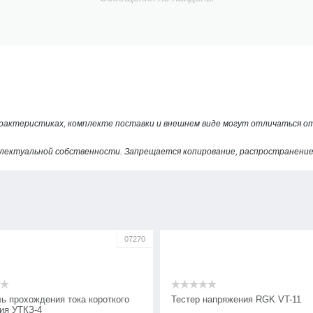
арактеристиках, комплекте поставки и внешнем виде могут отличаться 
лектуальной собственности. Запрещается копирование, распространение 
07270
ль прохождения тока короткого
Тестер напряжения RGK VT-11
ия УТКЗ-4