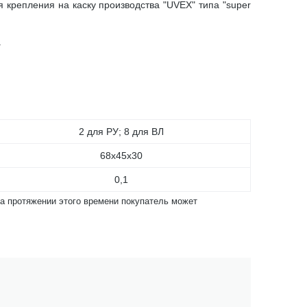
я крепления на каску производства "UVEX" типа "super
.
2 для РУ; 8 для ВЛ
68x45x30
0,1
На протяжении этого времени покупатель может