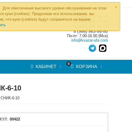
×
Для обеспечения высокого уровня обслуживания на этом
ся куки (cookies). Продолжая его использование, вы
8 (800) 700-19-50
»
м, что куки (cookies) будут сохраняться на вашем
ТОВ
8 (495) 255-77-08
ять
8 (347) 225-00-52
8 (986) 963-95-80
Пн-пт: 7.00-16.00 (Мск)
info@kvazar-ufa.com
0
КАБИНЕТ
КОРЗИНА
-6-10
 СНИК-6-10
КУЛ:
00422