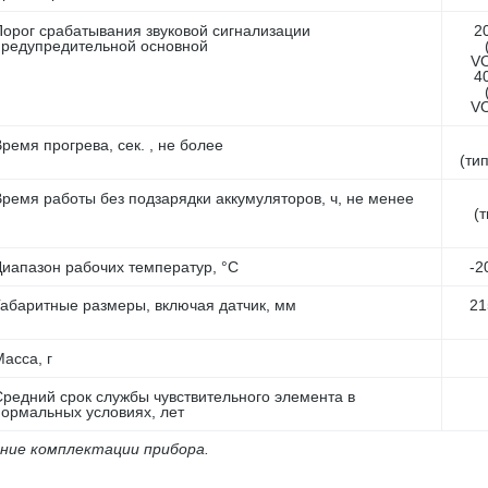
Порог срабатывания звуковой сигнализации
2
предупредительной основной
V
4
V
ремя прогрева, сек. , не более
(ти
Время работы без подзарядки аккумуляторов, ч, не менее
(
Диапазон рабочих температур, °С
-2
Габаритные размеры, включая датчик, мм
21
асса, г
Средний срок службы чувствительного элемента в
нормальных условиях, лет
ение комплектации прибора.