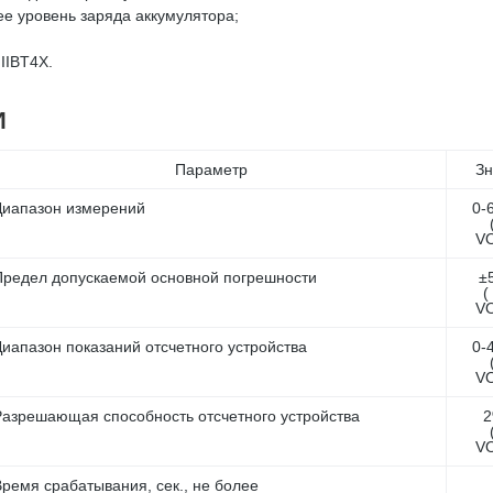
ее уровень заряда аккумулятора;
IIBТ4X.
И
Параметр
Зн
Диапазон измерений
0-
V
Предел допускаемой основной погрешности
±
(
V
Диапазон показаний отсчетного устройства
0-
V
Разрешающая способность отсчетного устройства
2
V
Время срабатывания, сек., не более