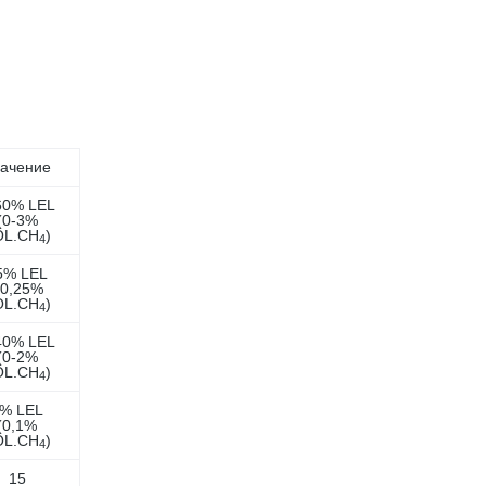
ачение
60% LEL
(0-3%
OL.CH
)
4
5% LEL
 0,25%
OL.CH
)
4
40% LEL
(0-2%
OL.CH
)
4
% LEL
(0,1%
OL.CH
)
4
15