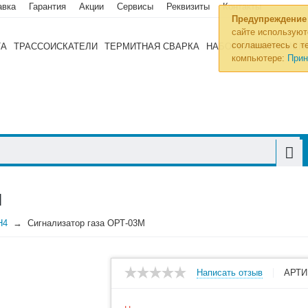
авка
Гарантия
Акции
Сервисы
Реквизиты
Контакты
Предупреждение
сайте используют
соглашаетесь с те
ТА
ТРАССОИСКАТЕЛИ
ТЕРМИТНАЯ СВАРКА
НАБОРЫ ИНСТРУМЕН
компьютере:
Прин
М
H4
Сигнализатор газа ОРТ-03М
Написать отзыв
АРТИ