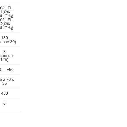
0% LEL
(1,0%
OL.CH
)
4
0% LEL
(2,0%
OL.CH
)
4
180
повое 30)
8
типовое
125)
0 ... +50
5 х 70 х
35
480
8