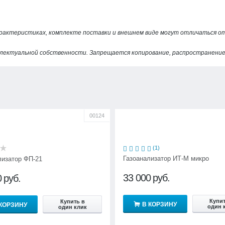
арактеристиках, комплекте поставки и внешнем виде могут отличаться 
лектуальной собственности. Запрещается копирование, распространение 
00124
(1)
Газоанализатор ИТ-М микро
лизатор ФП-21
33 000
руб.
0
руб.
Купит
Купить в
В КОРЗИНУ
 КОРЗИНУ
один 
один клик