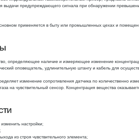
 для выдачи предупреждающего сигнала при обнаружении превышен
основном применяется в быту или промышленных цехах и помещени
ТЫ
ство, определяющее наличие и измеряющее изменение концентраци
ический оповещатель, удлинительную штангу и кабель для осуществ
ределяет изменение сопротивления датчика по количественно изм
 газа на чувствительный сенсор. Концентрация вещества оказыва
СТИ
 изменить настройки;
;
выхода из строя чувствительного элемента;