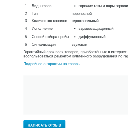
1
Виды газов
горючие газы и пары горюч
2
Тип
переносной
3
Количество каналов
одноканальный
4
Исполнение
взрывозащищенный
5
Способ отбора пробы
диффузионный
6
Сигнализация
звуковая
Гарантийный срок всех товаров, приобретённых в интернет
воспользоваться ремонтом купленного оборудования по га
Подробнее о гарантии на товары
.
НАПИСАТЬ ОТЗЫВ