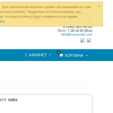
×
Для обеспечения высокого уровня обслуживания на этом
ся куки (cookies). Продолжая его использование, вы
8 (800) 700-19-50
»
м, что куки (cookies) будут сохраняться на вашем
ТОВ
8 (495) 255-77-08
ять
8 (347) 225-00-52
8 (986) 963-95-80
Пн-пт: 7.00-16.00 (Мск)
info@kvazar-ufa.com
0
КАБИНЕТ
КОРЗИНА
КУЛ:
01853