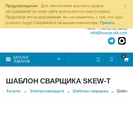
×
Предупреждение
Для обеспечения высокого уровня
8 (800) 700-19-50
обслуживания на этом сайте используются куки (cookies).
8 (495) 255-77-08
Продолжая его использование, вы соглашаетесь с тем, что куки
8 (347) 225-00-52
(cookies) будут сохраняться на вашем компьютере:
Принять
8 (986) 963-95-80
Пн-пт: 7.00-16.00 (Мск)
info@kvazar-ufa.com
0
КАТАЛОГ
ТОВАРОВ
ШАБЛОН СВАРЩИКА SKEW-T
Каталог
Электрохимзащита
Шаблоны сварщика
Шаблон 