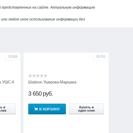
от представленных на сайте. Актуальную информацию
или любое иное использование информации без
02169
01761
а УШС-4
Шаблон Ушерова-Маршака
3 650
руб.
ь в
Купить в
В КОРЗИНУ
клик
один клик