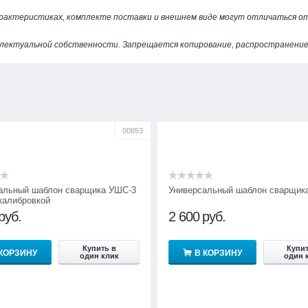
арактеристиках, комплекте поставки и внешнем виде могут отличаться 
лектуальной собственности. Запрещается копирование, распространение 
00853
альный шаблон сварщика УШС-3
Универсальный шаблон сварщик
калибровкой
руб.
2 600
руб.
Купить в
Купит
 КОРЗИНУ
В КОРЗИНУ
один клик
один 