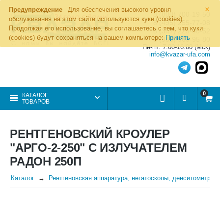
×
Предупреждение
Для обеспечения высокого уровня
8 (800) 700-19-50
обслуживания на этом сайте используются куки (cookies).
8 (495) 255-77-08
Продолжая его использование, вы соглашаетесь с тем, что куки
8 (347) 225-00-52
(cookies) будут сохраняться на вашем компьютере:
Принять
8 (986) 963-95-80
Пн-пт: 7.00-16.00 (Мск)
info@kvazar-ufa.com
0
КАТАЛОГ
ТОВАРОВ
РЕНТГЕНОВСКИЙ КРОУЛЕР
"АРГО-2-250" С ИЗЛУЧАТЕЛЕМ
РАДОН 250П
Каталог
Рентгеновская аппаратура, негатоскопы, денситометры