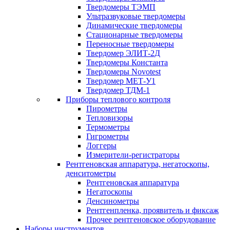
Твердомеры ТЭМП
Ультразвуковые твердомеры
Динамические твердомеры
Стационарные твердомеры
Переносные твердомеры
Твердомер ЭЛИТ-2Д
Твердомеры Константа
Твердомеры Novotest
Твердомер МЕТ-У1
Твердомер ТДМ-1
Приборы теплового контроля
Пирометры
Тепловизоры
Термометры
Гигрометры
Логгеры
Измерители-регистраторы
Рентгеновская аппаратура, негатоскопы,
денситометры
Рентгеновская аппаратура
Негатоскопы
Денсинометры
Рентгенпленка, проявитель и фиксаж
Прочее рентгеновское оборудование
Наборы инструментов