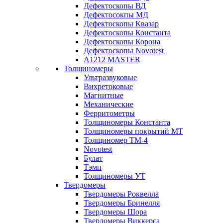
Дефектоскопы ВД
Дефектосокпы МД
Дефектоскопы Квазар
Дефектоскопы Константа
Дефектоскопы Корона
Дефектоскопы Novotest
А1212 MASTER
Толщиномеры
Ультразвуковые
Вихретоковые
Магнитные
Механические
Ферритометры
Толщиномеры Константа
Толщиномеры покрытий МТ
Толщиномер ТМ-4
Novotest
Булат
Тэмп
Толщиномеры УТ
Твердомеры
Твердомеры Роквелла
Твердомеры Бринелля
Твердомеры Шора
Твердомеры Виккерса