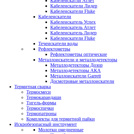
Кабелеискатли Атлет
Кабелеискатели Лидер
Кабелеискатели Fluke
Кабелеискатели
Кабелеискатель Успех
Кабелеискатель Атлет
Кабелеискатель Лидер
Кабелеискатели Fluke
Течеискатели воды
Рефлектометры
Рефлектометры оптические
Металлоискатели и металлодетекторы
Металлодетекторы Дозор
Металлодетекторы АКА
Металлоискатели Garrett
Досмотровые металлоискатели
Термитная сварка
Термосмеси
Термокарандаши
Тигель-формы
Термоспички
Термопатроны
Комплекты для термитной пайки
Искробезопасный инструмент
Молотки омедненные