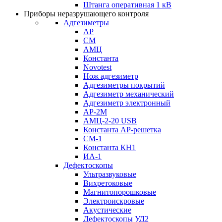
Штанга оперативная 1 кВ
Приборы неразрушающего контроля
Адгезиметры
АР
СМ
АМЦ
Константа
Novotest
Нож адгезиметр
Адгезиметры покрытий
Адгезиметр механический
Адгезиметр электронный
АР-2М
АМЦ-2-20 USB
Константа АР-решетка
СМ-1
Константа КН1
ИА-1
Дефектоскопы
Ультразвуковые
Вихретоковые
Магнитопорошковые
Электроискровые
Акустические
Дефектоскопы УД2