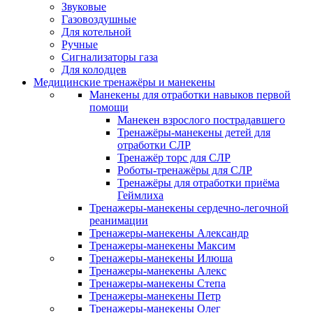
Звуковые
Газовоздушные
Для котельной
Ручные
Сигнализаторы газа
Для колодцев
Медицинские тренажёры и манекены
Манекены для отработки навыков первой
помощи
Манекен взрослого пострадавшего
Тренажёры-манекены детей для
отработки СЛР
Тренажёр торс для СЛР
Роботы-тренажёры для СЛР
Тренажёры для отработки приёма
Геймлиха
Тренажеры-манекены сердечно-легочной
реанимации
Тренажеры-манекены Александр
Тренажеры-манекены Максим
Тренажеры-манекены Илюша
Тренажеры-манекены Алекс
Тренажеры-манекены Степа
Тренажеры-манекены Петр
Тренажеры-манекены Олег