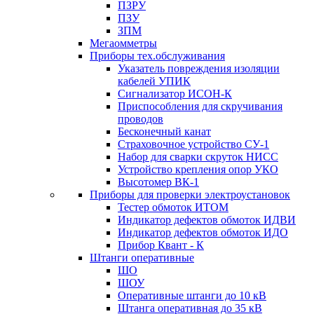
ПЗРУ
ПЗУ
ЗПМ
Мегаомметры
Приборы тех.обслуживания
Указатель повреждения изоляции
кабелей УПИК
Сигнализатор ИСОН-К
Приспособления для скручивания
проводов
Бесконечный канат
Страховочное устройство СУ-1
Набор для сварки скруток НИСС
Устройство крепления опор УКО
Высотомер ВК-1
Приборы для проверки электроустановок
Тестер обмоток ИТОМ
Индикатор дефектов обмоток ИДВИ
Индикатор дефектов обмоток ИДО
Прибор Квант - К
Штанги оперативные
ШО
ШОУ
Оперативные штанги до 10 кВ
Штанга оперативная до 35 кВ