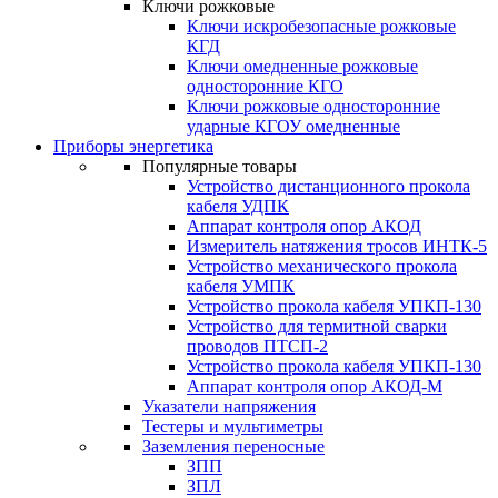
Ключи рожковые
Ключи искробезопасные рожковые
КГД
Ключи омедненные рожковые
односторонние КГО
Ключи рожковые односторонние
ударные КГОУ омедненные
Приборы энергетика
Популярные товары
Устройство дистанционного прокола
кабеля УДПК
Аппарат контроля опор АКОД
Измеритель натяжения тросов ИНТК-5
Устройство механического прокола
кабеля УМПК
Устройство прокола кабеля УПКП-130
Устройство для термитной сварки
проводов ПТСП-2
Устройство прокола кабеля УПКП-130
Аппарат контроля опор АКОД-М
Указатели напряжения
Тестеры и мультиметры
Заземления переносные
ЗПП
ЗПЛ