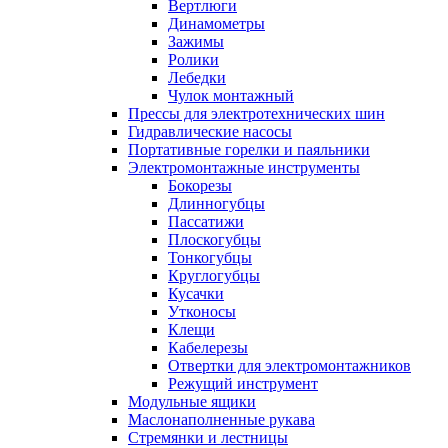
Вертлюги
Динамометры
Зажимы
Ролики
Лебедки
Чулок монтажный
Прессы для электротехнических шин
Гидравлические насосы
Портативные горелки и паяльники
Электромонтажные инструменты
Бокорезы
Длинногубцы
Пассатижи
Плоскогубцы
Тонкогубцы
Круглогубцы
Кусачки
Утконосы
Клещи
Кабелерезы
Отвертки для электромонтажников
Режущий инструмент
Модульные ящики
Маслонаполненные рукава
Стремянки и лестницы