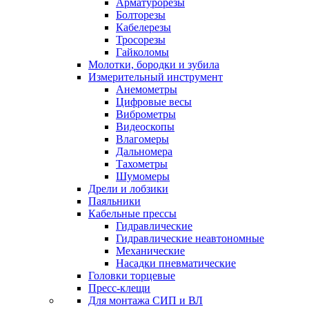
Арматурорезы
Болторезы
Кабелерезы
Тросорезы
Гайколомы
Молотки, бородки и зубила
Измерительный инструмент
Анемометры
Цифровые весы
Виброметры
Видеоскопы
Влагомеры
Дальномера
Тахометры
Шумомеры
Дрели и лобзики
Паяльники
Кабельные прессы
Гидравлические
Гидравлические неавтономные
Механические
Насадки пневматические
Головки торцевые
Пресс-клещи
Для монтажа СИП и ВЛ