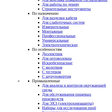
Для работы по дереву
Строительные инструменты
По назначению
Для разделки кабеля
Для слаботочных систем
Измерительные
Монтажные
Профессиональные
Универсальные
Электротехнические
По особенностям
Диэлектрик
Для оптоволокна
Искробезопасные
С молотком
С тестером
С шуруповертом
Промышленные
Для анализа и контроля окружающей
среды
Для обслуживания пищевых
производств
Для ЭХЗ (электрохимзащиты)
Наборы для исследования проб