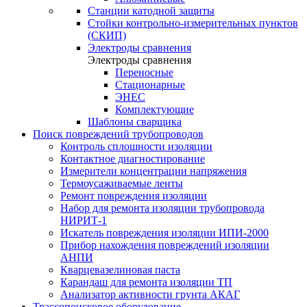
Станции катодной защиты
Стойки контрольно-измерительных пунктов
(СКИП)
Электроды сравнения
Электроды сравнения
Переносные
Стационарные
ЭНЕС
Комплектующие
Шаблоны сварщика
Поиск повреждений трубопроводов
Контроль сплошности изоляции
Контактное диагностирование
Измерители концентрации напряжения
Термоусаживаемые ленты
Ремонт повреждения изоляции
Набор для ремонта изоляции трубопровода
НИРИТ-1
Искатель повреждения изоляции ИПИ-2000
Прибор нахождения повреждений изоляции
АНПИ
Кварцевазелиновая паста
Карандаш для ремонта изоляции ТП
Анализатор активности грунта АКАГ
Трассопоисковое оборудование