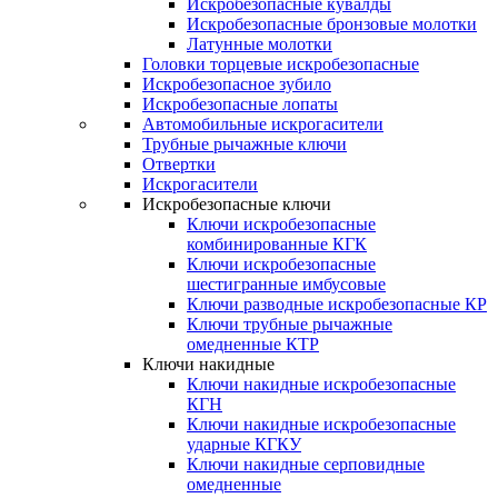
Искробезопасные кувалды
Искробезопасные бронзовые молотки
Латунные молотки
Головки торцевые искробезопасные
Искробезопасное зубило
Искробезопасные лопаты
Автомобильные искрогасители
Трубные рычажные ключи
Отвертки
Искрогасители
Искробезопасные ключи
Ключи искробезопасные
комбинированные КГК
Ключи искробезопасные
шестигранные имбусовые
Ключи разводные искробезопасные КР
Ключи трубные рычажные
омедненные КТР
Ключи накидные
Ключи накидные искробезопасные
КГН
Ключи накидные искробезопасные
ударные КГКУ
Ключи накидные серповидные
омедненные