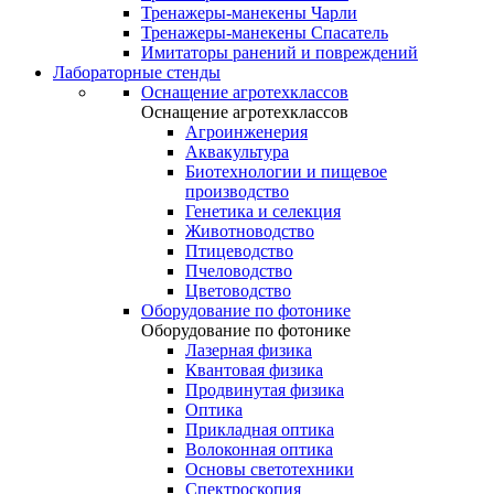
Тренажеры-манекены Чарли
Тренажеры-манекены Спасатель
Имитаторы ранений и повреждений
Лабораторные стенды
Оснащение агротехклассов
Оснащение агротехклассов
Агроинженерия
Аквакультура
Биотехнологии и пищевое
производство
Генетика и селекция
Животноводство
Птицеводство
Пчеловодство
Цветоводство
Оборудование по фотонике
Оборудование по фотонике
Лазерная физика
Квантовая физика
Продвинутая физика
Оптика
Прикладная оптика
Волоконная оптика
Основы светотехники
Спектроскопия