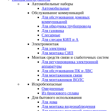
Автомобильные наборы
Автомобильные
Обслуживание коммуникаций
Для обслуживания домовых
коммуникаций
Для обходчика трубопровода
Для газовика
Слесарные
Для слесаря КИП и А
Электромонтаж
Для электрика
Для монтажа СИП
Монтаж средств связи и слаботочных систем
Для регулировщика электронной
аппаратуры
Для обслуживания ПК и ЛВС
Для монтажников связи
Для монтажников ВОЛС
Искробезопасные
Омедненные
Из бронзового сплава
Для бытового использования
Для дома
Для монтажа видеонаблюдения
Для монтажа пожарной сигнализации