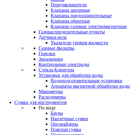
Передавливатели
Клапаны запорные
Клапаны предохранительные
Клапаны обратные
Клапаны газовые электромагнитные
Газораспределительные пункты
Датчики-реле
Указатели уровня жидкости
Газовые фильтры
Горелки
Запальники
Контрольные электроды
Стекла Клингера
Установки для обработки воды
Водоподготовительные установки
Аппараты магнитной обработки воды
Манометры
Расходомеры
Сумки для инструментов
По виду
Баулы
Наплечные сумки
Органайзеры
Поясная сумка
Прочные сумки