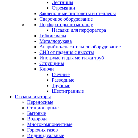
Лестницы
Стремянки
Заклепочные пистолеты и степлеры
Сварочное оборудование
Перфораторы по металлу
Насадки для перфоратора
Гибкие валы
Металлорукава
Аварийно-спасательное оборудование
СИЗ от падения с высоты
Инструмент для монтажа труб
Струбцины
Ключи
Гаечные
Разводные
Трубные
Шестигранные
Газоанализаторы
Переносные
Стационарные
Бытовые
Водорода
Многокомпонентные
Горючих газов
Индивидуальные