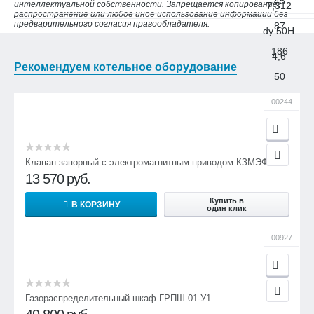
45
интеллектуальной собственности. Запрещается копирование,
7,312
распространение или любое иное использование информации без
предварительного согласия правообладателя.
87
dy 50H
186
4,6
Рекомендуем котельное оборудование
50
50
00244
100
186
Клапан запорный с электромагнитным приводом КЗМЭФ
13 570
руб.
Купить в
В КОРЗИНУ
один клик
00927
Газораспределительный шкаф ГРПШ-01-У1