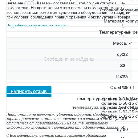
магазине ООО «Квазар» составляет 1 год со дня отгрузки
dy
покупателю. На протяжении этого времени покупатель может
Условное обознач
воспользоваться ремонтом купленного оборудования по гарантии
Dn
при условии соблюдения правил хранения и эксплуатации товара.
Материал корпу
Подробнее о гарантии на товары
.
L
Температурный р
H
Масса, кг
dy 32
32
Сообщения не найдены
25
32
11с22п
73
Сталь 35 Л1
158
НАПИСАТЬ ОТЗЫВ
температура рабочей среды 
фланец 1-32-16 с
фланец 1-50-16 с
температура окружающей среды
фланец 1-50-16 с
фланец 1-32-25 с
Предложение не является публичной офертой. Сведения о
фланец 1-32-25 с
4,99
характеристиках, комплекте поставки и внешнем виде могут
отличаться от представленных на сайте. Актуальную
50
информацию уточняйте у менеджера при оформлении заказа.
dy 50
© Все материалы данного сайта являются объектами