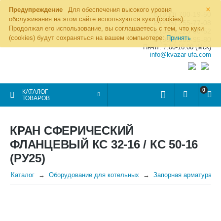
×
Предупреждение
Для обеспечения высокого уровня
8 (800) 700-19-50
обслуживания на этом сайте используются куки (cookies).
8 (495) 255-77-08
Продолжая его использование, вы соглашаетесь с тем, что куки
8 (347) 225-00-52
(cookies) будут сохраняться на вашем компьютере:
Принять
8 (986) 963-95-80
Пн-пт: 7.00-16.00 (Мск)
info@kvazar-ufa.com
0
КАТАЛОГ
ТОВАРОВ
КРАН СФЕРИЧЕСКИЙ
ФЛАНЦЕВЫЙ КС 32-16 / КС 50-16
(РУ25)
Каталог
Оборудование для котельных
Запорная арматура