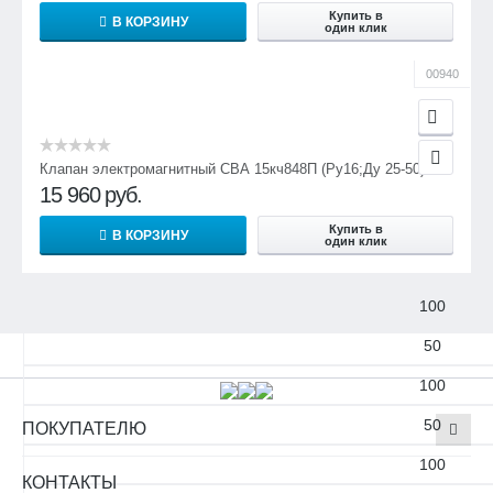
Купить в
В КОРЗИНУ
±5
один клик
±5
00940
±5
Условный проход Ду, мм
Клапан электромагнитный СВА 15кч848П (Ру16;Ду 25-50)
50
15 960
руб.
100
Купить в
В КОРЗИНУ
один клик
50
100
50
100
50
ПОКУПАТЕЛЮ
100
КОНТАКТЫ