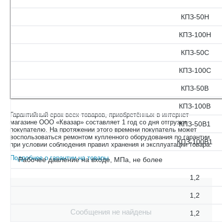
КПЗ-50Н
КПЗ-100Н
КПЗ-50С
КПЗ-100С
КПЗ-50В
КПЗ-100В
Гарантийный срок всех товаров, приобретённых в интернет-
магазине ООО «Квазар» составляет 1 год со дня отгрузки
КПЗ-50В1
покупателю. На протяжении этого времени покупатель может
воспользоваться ремонтом купленного оборудования по гарантии
КПЗ-100В1
при условии соблюдения правил хранения и эксплуатации товара.
Подробнее о гарантии на товары
.
Рабочее давление на входе, МПа, не более
1,2
1,2
Сообщения не найдены
1,2