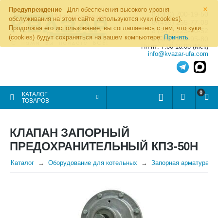
×
Предупреждение
Для обеспечения высокого уровня
8 (800) 700-19-50
обслуживания на этом сайте используются куки (cookies).
8 (495) 255-77-08
Продолжая его использование, вы соглашаетесь с тем, что куки
8 (347) 225-00-52
(cookies) будут сохраняться на вашем компьютере:
Принять
8 (986) 963-95-80
Пн-пт: 7.00-16.00 (Мск)
info@kvazar-ufa.com
0
КАТАЛОГ
ТОВАРОВ
КЛАПАН ЗАПОРНЫЙ
ПРЕДОХРАНИТЕЛЬНЫЙ КПЗ-50Н
Каталог
Оборудование для котельных
Запорная арматура