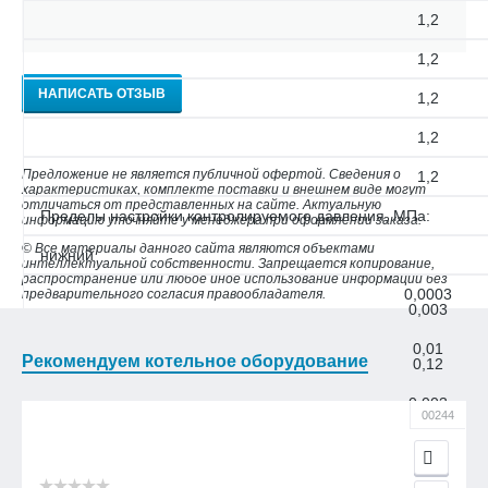
1,2
1,2
НАПИСАТЬ ОТЗЫВ
1,2
1,2
Предложение не является публичной офертой. Сведения о
1,2
характеристиках, комплекте поставки и внешнем виде могут
отличаться от представленных на сайте. Актуальную
Пределы настройки контролируемого давления, МПа:
информацию уточняйте у менеджера при оформлении заказа.
© Все материалы данного сайта являются объектами
нижний
интеллектуальной собственности. Запрещается копирование,
распространение или любое иное использование информации без
0,0003
предварительного согласия правообладателя.
0,003
0,01
Рекомендуем котельное оборудование
0,12
0,003
00244
0,03
0,1
0,4