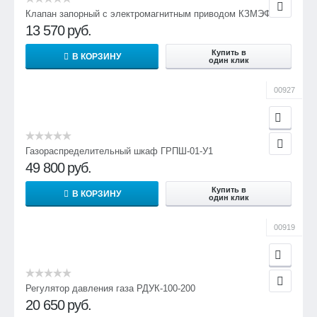
Клапан запорный с электромагнитным приводом КЗМЭФ
верхний
13 570
руб.
0,002
0,075
Купить в
В КОРЗИНУ
один клик
0,06
0,32
00927
0,03
0,75
0,2
Газораспределительный шкаф ГРПШ-01-У1
0,75
49 800
руб.
Точность срабатывания, %
Купить в
В КОРЗИНУ
один клик
±5
00919
±5
±5
±5
Регулятор давления газа РДУК-100-200
20 650
руб.
±5