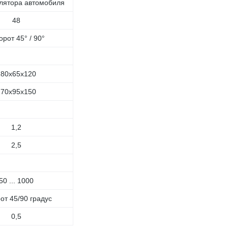
улятора автомобиля
48
орот 45° / 90°
180х65х120
170х95х150
1,2
2,5
50 ... 1000
от 45/90 градус
0,5