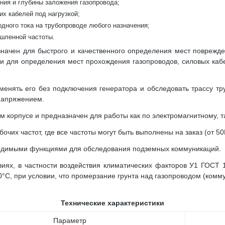
ия и глубины заложения газопровода;
х кабелей под нагрузкой;
одного тока на трубопроводе любого назначения;
шленной частоты.
ачен для быстрого и качественного определения мест поврежд
сти для определения мест прохождения газопроводов, силовых ка
менять его без подключения генератора и
обследовать трассу т
напряжением.
корпусе и предназначен для работы как по электромагнитному, та
их частот, где все частоты могут быть выполнены на заказ (от 50
ходимыми функциями для обследования подземных коммуникаций.
иях, в частности воздействия климатических факторов У1 ГОСТ 
°С, при условии, что промерзание грунта над газопроводом (комм
Техничеcкие характеристики
Параметр