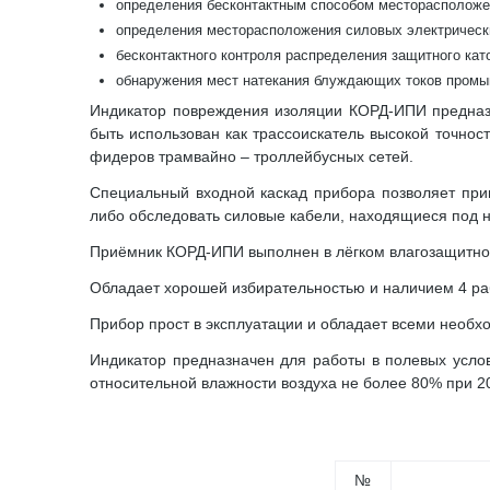
определения бесконтактным способом месторасположен
определения месторасположения силовых электрически
бесконтактного контроля распределения защитного кат
обнаружения мест натекания блуждающих токов промы
Индикатор повреждения изоляции КОРД-ИПИ предназн
быть использован как трассоискатель высокой точно
фидеров трамвайно – троллейбусных сетей.
Специальный входной каскад прибора позволяет при
либо обследовать силовые кабели, находящиеся под 
Приёмник КОРД-ИПИ выполнен в лёгком влагозащитном 
Обладает хорошей избирательностью и наличием 4 рабоч
Прибор прост в эксплуатации и обладает всеми необ
Индикатор предназначен для работы в полевых услов
относительной влажности воздуха не более 80% при 20
№