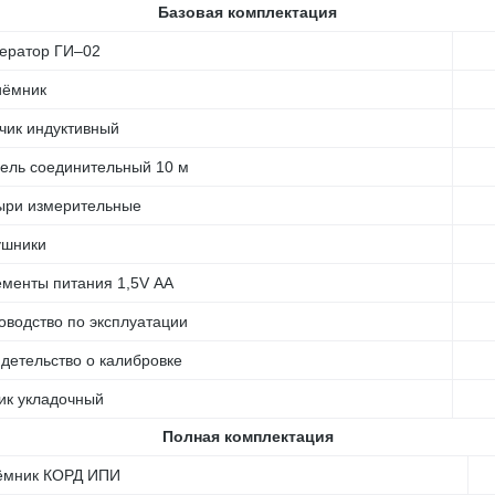
Базовая комплектация
ератор ГИ–02
иёмник
чик индуктивный
ель соединительный 10 м
ри измерительные
ушники
менты питания 1,5V АА
оводство по эксплуатации
детельство о калибровке
к укладочный
Полная комплектация
ёмник КОРД ИПИ