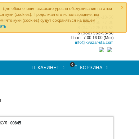
×
Для обеспечения высокого уровня обслуживания на этом
ся куки (cookies). Продолжая его использование, вы
8 (800) 700-19-50
»
м, что куки (cookies) будут сохраняться на вашем
ТОВ
8 (495) 255-77-08
ять
8 (347) 225-00-52
8 (986) 963-95-80
Пн-пт: 7.00-16.00 (Мск)
info@kvazar-ufa.com
0
КАБИНЕТ
КОРЗИНА
И
КУЛ:
00845