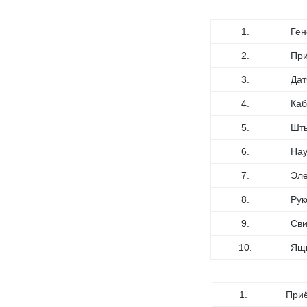
1.
Ген
2.
Пр
3.
Дат
4.
Каб
5.
Шты
6.
На
7.
Эле
8.
Рук
9.
Сви
10.
Ящи
1.
При