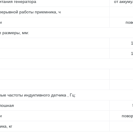
итания генератора
от аккум
ерывной работы приемника, ч
и
пов
 размеры, мм:
е частоты индуктивного датчика , Гц:
плошная
и
повор
ка, кг