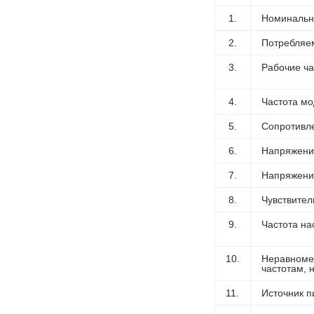
1.
Номинальна
2.
Потребляем
3.
Рабочие ча
4.
Частота мо
5.
Сопротивле
6.
Напряжение
7.
Напряжение
8.
Чувствител
9.
Частота на
10.
Неравноме
частотам, 
11.
Источник п