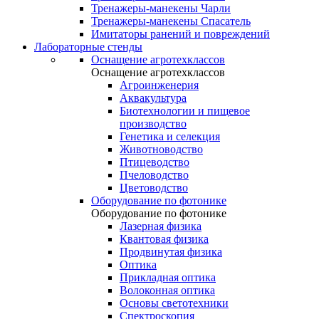
Тренажеры-манекены Чарли
Тренажеры-манекены Спасатель
Имитаторы ранений и повреждений
Лабораторные стенды
Оснащение агротехклассов
Оснащение агротехклассов
Агроинженерия
Аквакультура
Биотехнологии и пищевое
производство
Генетика и селекция
Животноводство
Птицеводство
Пчеловодство
Цветоводство
Оборудование по фотонике
Оборудование по фотонике
Лазерная физика
Квантовая физика
Продвинутая физика
Оптика
Прикладная оптика
Волоконная оптика
Основы светотехники
Спектроскопия