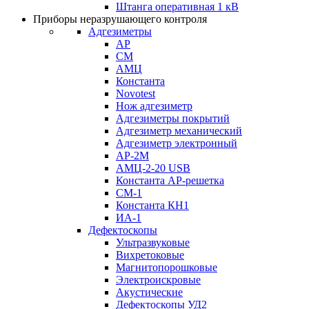
Штанга оперативная 1 кВ
Приборы неразрушающего контроля
Адгезиметры
АР
СМ
АМЦ
Константа
Novotest
Нож адгезиметр
Адгезиметры покрытий
Адгезиметр механический
Адгезиметр электронный
АР-2М
АМЦ-2-20 USB
Константа АР-решетка
СМ-1
Константа КН1
ИА-1
Дефектоскопы
Ультразвуковые
Вихретоковые
Магнитопорошковые
Электроискровые
Акустические
Дефектоскопы УД2