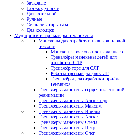
Звуковые
Газовоздушные
Для котельной
Ручные
Сигнализаторы газа
Для колодцев
Медицинские тренажёры и манекены
Манекены для отработки навыков первой
помощи
Манекен взрослого пострадавшего
Тренажёры-манекены детей для
отработки СЛР
Тренажёр торс для СЛР
Роботы-тренажёры для СЛР
Тренажёры для отработки приёма
Геймлиха
Тренажеры-манекены сердечно-легочной
реанимации
Тренажеры-манекены Александр
Тренажеры-манекены Максим
Тренажеры-манекены Илюша
Тренажеры-манекены Алекс
Тренажеры-манекены Степа
Тренажеры-манекены Петр
Тренажеры-манекены Олег