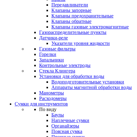
Передавливатели
Клапаны запорные
Клапаны предохранительные
Клапаны обратные
Клапаны газовые электромагнитные
Газораспределительные пункты
Датчики-реле
Указатели уровня жидкости
Газовые фильтры
Горелки
Запальники
Контрольные электроды
Стекла Клингера
Установки для обработки воды
Водоподготовительные установки
Аппараты магнитной обработки воды
Манометры
Расходомеры
Сумки для инструментов
По виду
Баулы
Наплечные сумки
Органайзеры
Поясная сумка
Прочные сумки