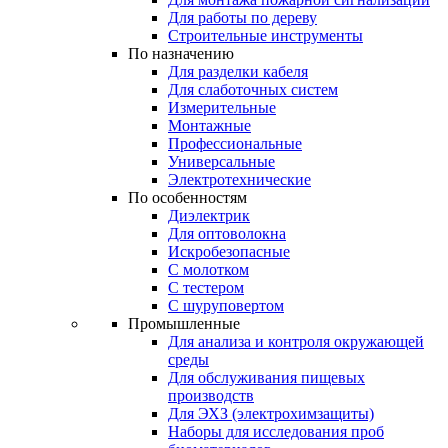
Для работы по дереву
Строительные инструменты
По назначению
Для разделки кабеля
Для слаботочных систем
Измерительные
Монтажные
Профессиональные
Универсальные
Электротехнические
По особенностям
Диэлектрик
Для оптоволокна
Искробезопасные
С молотком
С тестером
С шуруповертом
Промышленные
Для анализа и контроля окружающей
среды
Для обслуживания пищевых
производств
Для ЭХЗ (электрохимзащиты)
Наборы для исследования проб