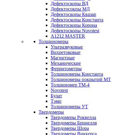
Дефектоскопы ВД
Дефектосокпы МД
Дефектоскопы Квазар
Дефектоскопы Константа
Дефектоскопы Корона
Дефектоскопы Novotest
А1212 MASTER
Толщиномеры
Ультразвуковые
Вихретоковые
Магнитные
Механические
Ферритометры
Толщиномеры Константа
Толщиномеры покрытий МТ
Толщиномер ТМ-4
Novotest
Булат
Тэмп
Толщиномеры УТ
Твердомеры
Твердомеры Роквелла
Твердомеры Бринелля
Твердомеры Шора
Твердомеры Виккерса