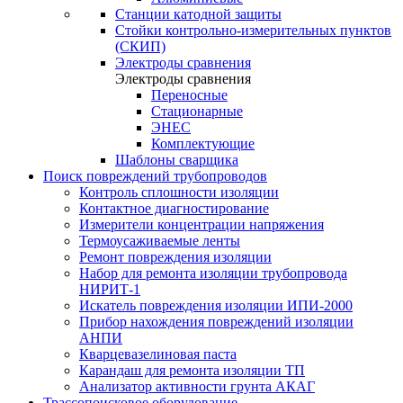
Станции катодной защиты
Стойки контрольно-измерительных пунктов
(СКИП)
Электроды сравнения
Электроды сравнения
Переносные
Стационарные
ЭНЕС
Комплектующие
Шаблоны сварщика
Поиск повреждений трубопроводов
Контроль сплошности изоляции
Контактное диагностирование
Измерители концентрации напряжения
Термоусаживаемые ленты
Ремонт повреждения изоляции
Набор для ремонта изоляции трубопровода
НИРИТ-1
Искатель повреждения изоляции ИПИ-2000
Прибор нахождения повреждений изоляции
АНПИ
Кварцевазелиновая паста
Карандаш для ремонта изоляции ТП
Анализатор активности грунта АКАГ
Трассопоисковое оборудование