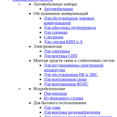
Автомобильные наборы
Автомобильные
Обслуживание коммуникаций
Для обслуживания домовых
коммуникаций
Для обходчика трубопровода
Для газовика
Слесарные
Для слесаря КИП и А
Электромонтаж
Для электрика
Для монтажа СИП
Монтаж средств связи и слаботочных систем
Для регулировщика электронной
аппаратуры
Для обслуживания ПК и ЛВС
Для монтажников связи
Для монтажников ВОЛС
Искробезопасные
Омедненные
Из бронзового сплава
Для бытового использования
Для дома
Для монтажа видеонаблюдения
Для монтажа пожарной сигнализации