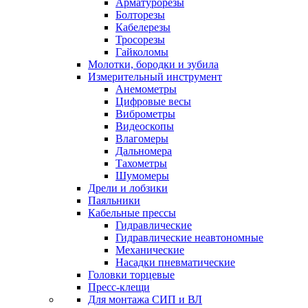
Арматурорезы
Болторезы
Кабелерезы
Тросорезы
Гайколомы
Молотки, бородки и зубила
Измерительный инструмент
Анемометры
Цифровые весы
Виброметры
Видеоскопы
Влагомеры
Дальномера
Тахометры
Шумомеры
Дрели и лобзики
Паяльники
Кабельные прессы
Гидравлические
Гидравлические неавтономные
Механические
Насадки пневматические
Головки торцевые
Пресс-клещи
Для монтажа СИП и ВЛ