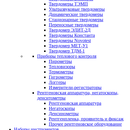
Твердомеры ТЭМП
Ультразвуковые твердомеры
Динамические твердомеры
Стационарные твердомеры
Переносные твердомеры
Твердомер ЭЛИТ-2Д
Твердомеры Константа
Твердомеры Novotest
Твердомер МЕТ-У1
Твердомер ТДМ-1
Приборы теплового контроля
Пирометры
Тепловизоры
Термометры
Гигрометры
Логгеры
Измерители-регистраторы
Рентгеновская аппаратура, негатоскопы,
денситометры
Рентгеновская аппаратура
Негатоскопы
Денсинометры
Рентгенпленка, проявитель и фиксаж
Прочее рентгеновское оборудование
Наборы инструментов