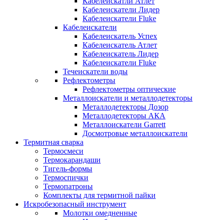
Кабелеискатли Атлет
Кабелеискатели Лидер
Кабелеискатели Fluke
Кабелеискатели
Кабелеискатель Успех
Кабелеискатель Атлет
Кабелеискатель Лидер
Кабелеискатели Fluke
Течеискатели воды
Рефлектометры
Рефлектометры оптические
Металлоискатели и металлодетекторы
Металлодетекторы Дозор
Металлодетекторы АКА
Металлоискатели Garrett
Досмотровые металлоискатели
Термитная сварка
Термосмеси
Термокарандаши
Тигель-формы
Термоспички
Термопатроны
Комплекты для термитной пайки
Искробезопасный инструмент
Молотки омедненные