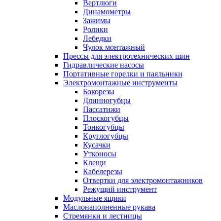
Вертлюги
Динамометры
Зажимы
Ролики
Лебедки
Чулок монтажный
Прессы для электротехнических шин
Гидравлические насосы
Портативные горелки и паяльники
Электромонтажные инструменты
Бокорезы
Длинногубцы
Пассатижи
Плоскогубцы
Тонкогубцы
Круглогубцы
Кусачки
Утконосы
Клещи
Кабелерезы
Отвертки для электромонтажников
Режущий инструмент
Модульные ящики
Маслонаполненные рукава
Стремянки и лестницы