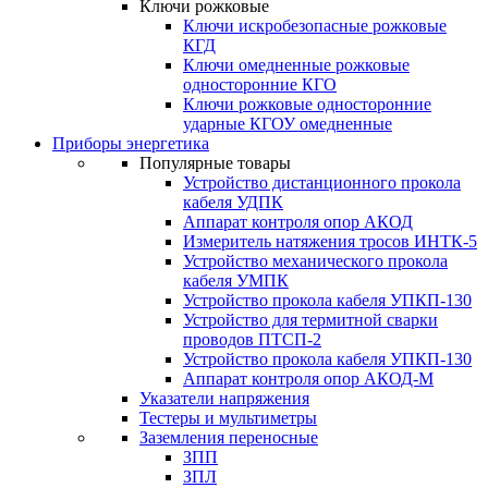
Ключи рожковые
Ключи искробезопасные рожковые
КГД
Ключи омедненные рожковые
односторонние КГО
Ключи рожковые односторонние
ударные КГОУ омедненные
Приборы энергетика
Популярные товары
Устройство дистанционного прокола
кабеля УДПК
Аппарат контроля опор АКОД
Измеритель натяжения тросов ИНТК-5
Устройство механического прокола
кабеля УМПК
Устройство прокола кабеля УПКП-130
Устройство для термитной сварки
проводов ПТСП-2
Устройство прокола кабеля УПКП-130
Аппарат контроля опор АКОД-М
Указатели напряжения
Тестеры и мультиметры
Заземления переносные
ЗПП
ЗПЛ