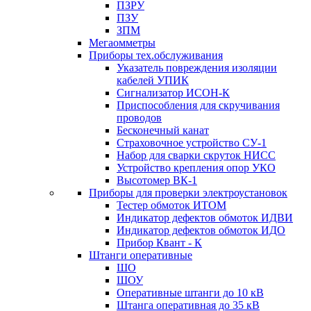
ПЗРУ
ПЗУ
ЗПМ
Мегаомметры
Приборы тех.обслуживания
Указатель повреждения изоляции
кабелей УПИК
Сигнализатор ИСОН-К
Приспособления для скручивания
проводов
Бесконечный канат
Страховочное устройство СУ-1
Набор для сварки скруток НИСС
Устройство крепления опор УКО
Высотомер ВК-1
Приборы для проверки электроустановок
Тестер обмоток ИТОМ
Индикатор дефектов обмоток ИДВИ
Индикатор дефектов обмоток ИДО
Прибор Квант - К
Штанги оперативные
ШО
ШОУ
Оперативные штанги до 10 кВ
Штанга оперативная до 35 кВ