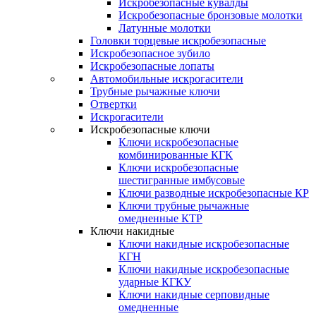
Искробезопасные кувалды
Искробезопасные бронзовые молотки
Латунные молотки
Головки торцевые искробезопасные
Искробезопасное зубило
Искробезопасные лопаты
Автомобильные искрогасители
Трубные рычажные ключи
Отвертки
Искрогасители
Искробезопасные ключи
Ключи искробезопасные
комбинированные КГК
Ключи искробезопасные
шестигранные имбусовые
Ключи разводные искробезопасные КР
Ключи трубные рычажные
омедненные КТР
Ключи накидные
Ключи накидные искробезопасные
КГН
Ключи накидные искробезопасные
ударные КГКУ
Ключи накидные серповидные
омедненные