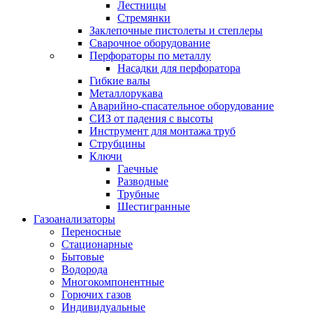
Лестницы
Стремянки
Заклепочные пистолеты и степлеры
Сварочное оборудование
Перфораторы по металлу
Насадки для перфоратора
Гибкие валы
Металлорукава
Аварийно-спасательное оборудование
СИЗ от падения с высоты
Инструмент для монтажа труб
Струбцины
Ключи
Гаечные
Разводные
Трубные
Шестигранные
Газоанализаторы
Переносные
Стационарные
Бытовые
Водорода
Многокомпонентные
Горючих газов
Индивидуальные