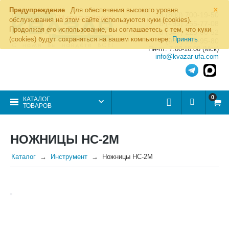
×
Предупреждение
Для обеспечения высокого уровня
8 (800) 700-19-50
обслуживания на этом сайте используются куки (cookies).
8 (495) 255-77-08
Продолжая его использование, вы соглашаетесь с тем, что куки
8 (347) 225-00-52
(cookies) будут сохраняться на вашем компьютере:
Принять
8 (986) 963-95-80
Пн-пт: 7.00-16.00 (Мск)
info@kvazar-ufa.com
0
КАТАЛОГ
ТОВАРОВ
НОЖНИЦЫ НС-2М
Каталог
Инструмент
Ножницы НС-2М