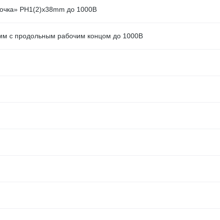
бочка» PH1(2)x38mm до 1000В
6 мм с продольным рабочим концом до 1000В