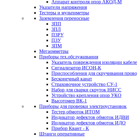
Аппарат контроля опор АКОД-М
Указатели напряжения
Тестеры и мультиметры
Заземления переносные
ЗПП
ЗПЛ
ПЗРУ
ПЗУ
ЗПМ
Мегаомметры
Приборы тех.обслуживания
Указатель повреждения изоляции кабе
Сигнализатор ИСОН-К
Приспособления для скручивания пров
Бесконечный канат
Страховочное устройство СУ-1
Набор для сварки скруток НИСС
Устройство крепления опор УКО
Высотомер ВК-1
Приборы для проверки электроустановок
Тестер обмоток ИТОМ
Индикатор дефектов обмоток ИДВИ
Индикатор дефектов обмоток ИДО
Прибор Квант - К
Штанги оперативные