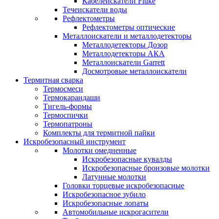
Кабелеискатели Fluke
Течеискатели воды
Рефлектометры
Рефлектометры оптические
Металлоискатели и металлодетекторы
Металлодетекторы Дозор
Металлодетекторы АКА
Металлоискатели Garrett
Досмотровые металлоискатели
Термитная сварка
Термосмеси
Термокарандаши
Тигель-формы
Термоспички
Термопатроны
Комплекты для термитной пайки
Искробезопасный инструмент
Молотки омедненные
Искробезопасные кувалды
Искробезопасные бронзовые молотки
Латунные молотки
Головки торцевые искробезопасные
Искробезопасное зубило
Искробезопасные лопаты
Автомобильные искрогасители