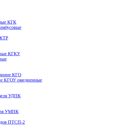
ные КГК
 имбусовые
 КТР
рные КГКУ
ные
онние КГО
ые КГОУ омедненные
абеля УДПК
беля УМПК
одов ПТСП-2