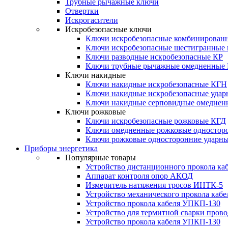
Трубные рычажные ключи
Отвертки
Искрогасители
Искробезопасные ключи
Ключи искробезопасные комбинирован
Ключи искробезопасные шестигранные
Ключи разводные искробезопасные КР
Ключи трубные рычажные омедненные
Ключи накидные
Ключи накидные искробезопасные КГН
Ключи накидные искробезопасные уда
Ключи накидные серповидные омеднен
Ключи рожковые
Ключи искробезопасные рожковые КГД
Ключи омедненные рожковые одностор
Ключи рожковые односторонние ударн
Приборы энергетика
Популярные товары
Устройство дистанционного прокола к
Аппарат контроля опор АКОД
Измеритель натяжения тросов ИНТК-5
Устройство механического прокола ка
Устройство прокола кабеля УПКП-130
Устройство для термитной сварки пров
Устройство прокола кабеля УПКП-130