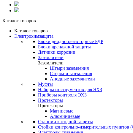
Каталог товаров
Каталог товаров
Электрохимзащита
Блоки диодно-резисторные БДР
Блоки дренажной защиты
Датчики коррозии
Заземлители
Заземлители
Штыри заземления
Стержни заземления
Анодные заземлители
Муфты
Наборы инструментов для ЭХЗ
Приборы контроля ЭХЗ
Протекторы
Протекторы
Магниевые
Алюминиевые
Станции катодной защиты
Стойки контрольно-измерительных пунктов 
Электроды сравнения