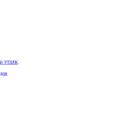
лей УПИК
одов