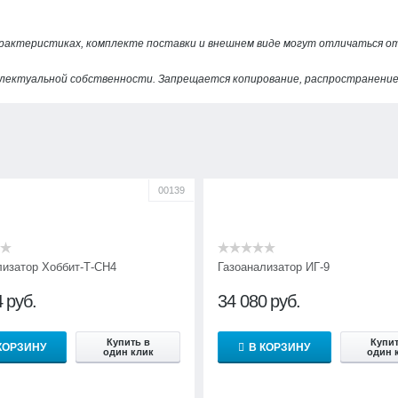
арактеристиках, комплекте поставки и внешнем виде могут отличаться 
лектуальной собственности. Запрещается копирование, распространение 
00139
лизатор Хоббит-Т-СН4
Газоанализатор ИГ-9
4
руб.
34 080
руб.
Купить в
Купит
КОРЗИНУ
В КОРЗИНУ
один клик
один 