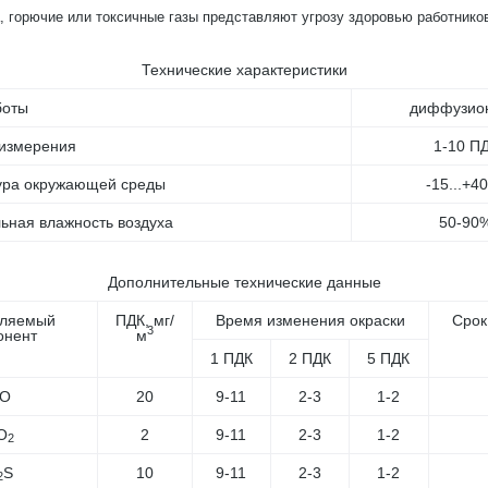
, горючие или токсичные газы представляют угрозу здоровью работнико
Технические характеристики
боты
диффузио
измерения
1-10 П
ура окружающей среды
-15...+4
ьная влажность воздуха
50-90
Дополнительные технические данные
ляемый
ПДК, мг/
Время изменения окраски
Срок
3
онент
м
1 ПДК
2 ПДК
5 ПДК
O
20
9-11
2-3
1-2
O
2
9-11
2-3
1-2
2
S
10
9-11
2-3
1-2
2