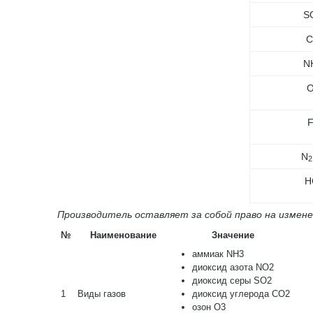
S
C
N
N
2
H
Производитель оставляет за собой право на измен
№
Наименование
Значение
аммиак NH3
диоксид азота NO2
диоксид серы SO2
1
Виды газов
диоксид углерода CO2
озон О3