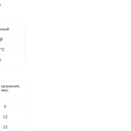
в.
нный
ДК
0°C
%
 хранения,
мес.
6
12
12