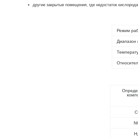
другие закрытые помещения, где недостаток кислорода
Режим ра
Диапазон 
Температ
Относител
Опреде
комп
C
N
H