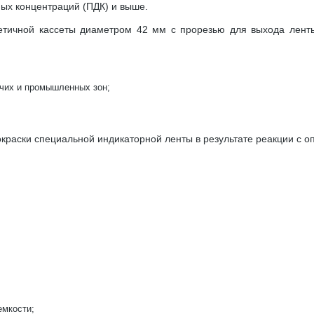
мых концентраций (ПДК) и выше.
етичной кассеты диаметром 42 мм с прорезью для выхода лент
чих и промышленных зон;
окраски специальной индикаторной ленты в результате реакции с
емкости;