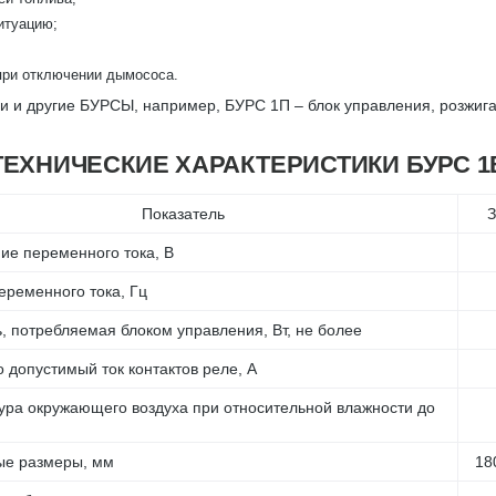
итуацию;
 при отключении дымососа.
ии и другие БУРСЫ, например, БУРС 1П – блок управления, розжиг
ТЕХНИЧЕСКИЕ ХАРАКТЕРИСТИКИ БУРС 1
Показатель
З
ие переменного тока, В
еременного тока, Гц
 потребляемая блоком управления, Вт, не более
 допустимый ток контактов реле, А
ура окружающего воздуха при относительной влажности до
ые размеры, мм
18