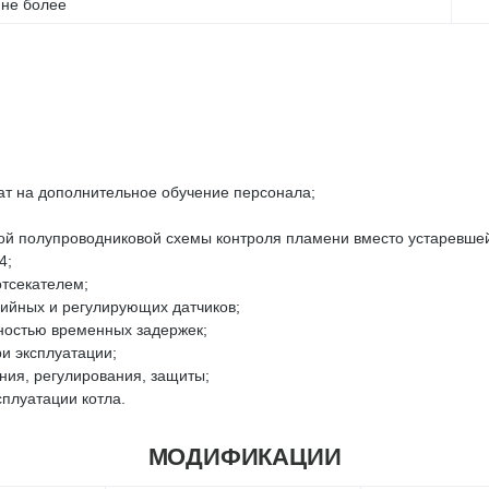
, не более
ат на дополнительное обучение персонала;
ой полупроводниковой схемы контроля пламени вместо устаревше
4;
отсекателем;
рийных и регулирующих датчиков;
жностью временных задержек;
и эксплуатации;
ния, регулирования, защиты;
сплуатации котла.
МОДИФИКАЦИИ