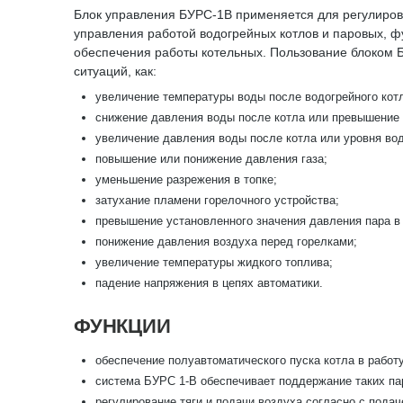
Блок управления БУРС-1В применяется для регулирова
управления работой водогрейных котлов и паровых, ф
обеспечения работы котельных. Пользование блоком Б
ситуаций, как:
увеличение температуры воды после водогрейного котл
снижение давления воды после котла или превышение 
увеличение давления воды после котла или уровня во
повышение или понижение давления газа;
уменьшение разрежения в топке;
затухание пламени горелочного устройства;
превышение установленного значения давления пара в
понижение давления воздуха перед горелками;
увеличение температуры жидкого топлива;
падение напряжения в цепях автоматики.
ФУНКЦИИ
обеспечение полуавтоматического пуска котла в работу
система БУРС 1-В обеспечивает поддержание таких пар
регулирование тяги и подачи воздуха согласно с подач