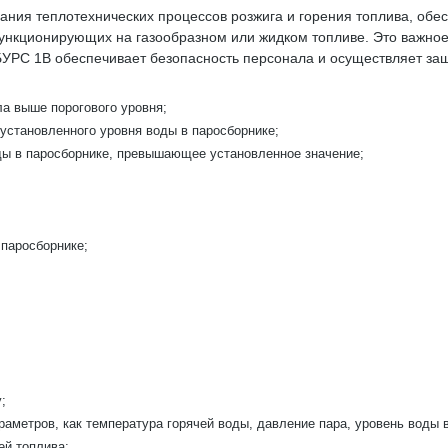
ния теплотехнических процессов розжига и горения топлива, обе
ункционирующих на газообразном или жидком топливе. Это важное
УРС 1В обеспечивает безопасность персонала и осуществляет защ
а выше порогового уровня;
установленного уровня воды в паросборнике;
ды в паросборнике, превышающее установленное значение;
 паросборнике;
;
аметров, как температура горячей воды, давление пара, уровень воды 
ей топлива;