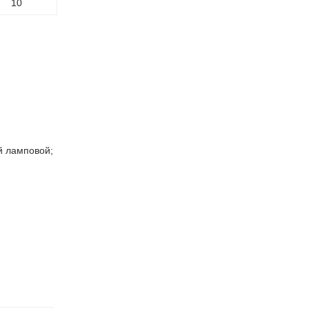
10
й ламповой;