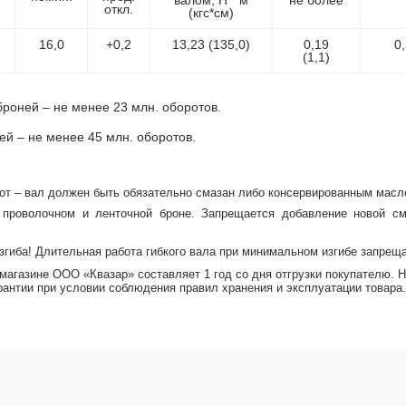
валом, Н * м
не более
откл.
(кгс*см)
16,0
+0,2
13,23 (135,0)
0,19
0
(1,1)
роней – не менее 23 млн. оборотов.
ей – не менее 45 млн. оборотов.
от – вал должен быть обязательно смазан либо консервированным масло
 проволочном и ленточной броне. Запрещается добавление новой с
изгиба! Длительная работа гибкого вала при минимальном изгибе запрещ
-магазине ООО «Квазар» составляет 1 год со дня отгрузки покупателю. 
рантии при условии соблюдения правил хранения и эксплуатации товара.