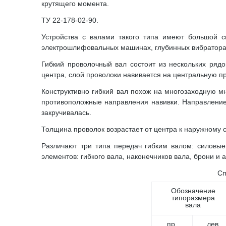
крутящего момента.
ТУ 22-178-02-90.
Устройства с валами такого типа имеют большой сп
электрошлифовальных машинах, глубинных вибратора
Гибкий проволочный вал состоит из нескольких рядо
центра, слой проволоки навивается на центральную пр
Конструктивно гибкий вал похож на многозаходную м
противоположные направления навивки. Направлени
закручивалась.
Толщина проволок возрастает от центра к наружному сл
Различают три типа передач гибким валом: силовые
элементов: гибкого вала, наконечников вала, брони и 
Сп
Обозначение
типоразмера
вала
пр.
лев.