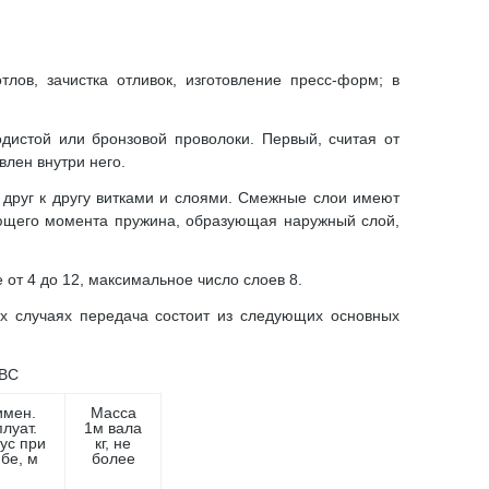
лов, зачистка отливок, изготовление пресс-форм; в
одистой или бронзовой проволоки. Первый, считая от
влен внутри него.
 друг к другу витками и слоями. Смежные слои имеют
ющего момента пружина, образующая наружный слой,
 от 4 до 12, максимальное число слоев 8.
ех случаях передача состоит из следующих основных
 ВС
имен.
Масса
плуат.
1м вала
ус при
кг, не
ибе, м
более