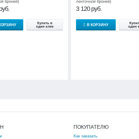
ой броней)
ленточной броней)
руб.
3 120
руб.
Купить в
Купит
КОРЗИНУ
В КОРЗИНУ
один клик
один 
ИН
ПОКУПАТЕЛЮ
и
Как заказать