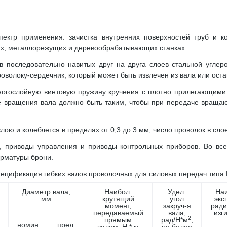
ектр применения: зачистка внутренних поверхностей труб и кот
х, металлорежущих и деревообрабатывающих станках.
в последовательно навитых друг на друга слоев стальной углер
оволоку-сердечник, который может быть извлечен из вала или оста
ногослойную винтовую пружину кручения с плотно прилегающими
е вращения вала должно быть таким, чтобы при передаче враща
ою и колеблется в пределах от 0,3 до 3 мм; число проволок в слое
, приводы управления и приводы контрольных приборов. Во вс
арматуры брони.
ецификация гибких валов проволочных для силовых передач типа
Диаметр вала,
Наибол.
Удел.
На
мм
крутящий
угол
экс
момент,
закруч-я
ради
передаваемый
вала,
изг
2
прямым
рад/Н*м
,
номин.
пред.