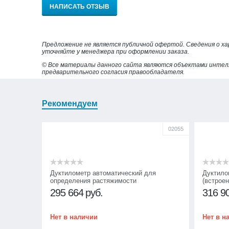
НАПИСАТЬ ОТЗЫВ
Предложение не является публичной офертой. Сведения о х
уточняйте у менеджера при оформлении заказа.
© Все материалы данного сайта являются объектами интел
предварительного согласия правообладателя.
Рекомендуем
02055
Дуктилометр автоматический для
Дуктило
определения растяжимости
(встрое
нефтебитумов ДА-01-50 (встроенный
295 664
руб.
316 9
термокриостат)
Нет в наличии
Нет в н