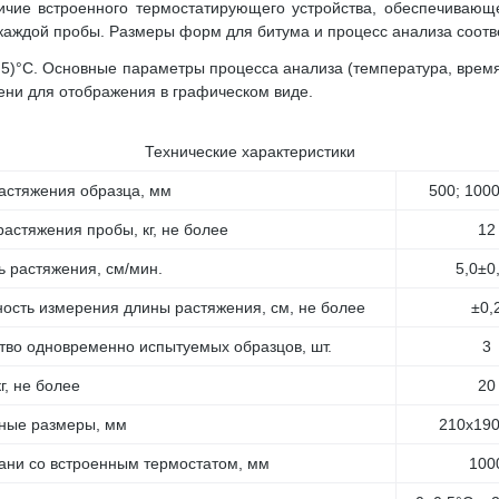
ичие встроенного термостатирующего устройства, обеспечивающ
каждой пробы. Размеры форм для битума и процесс анализа соотв
,5)°C. Основные параметры процесса анализа (температура, время,
ни для отображения в графическом виде.
Технические характеристики
астяжения образца, мм
500; 1000
растяжения пробы, кг, не более
12
ь растяжения, см/мин.
5,0±0
ость измерения длины растяжения, см, не более
±0,
тво одновременно испытуемых образцов, шт.
3
г, не более
20
ные размеры, мм
210х19
ани со встроенным термостатом, мм
100