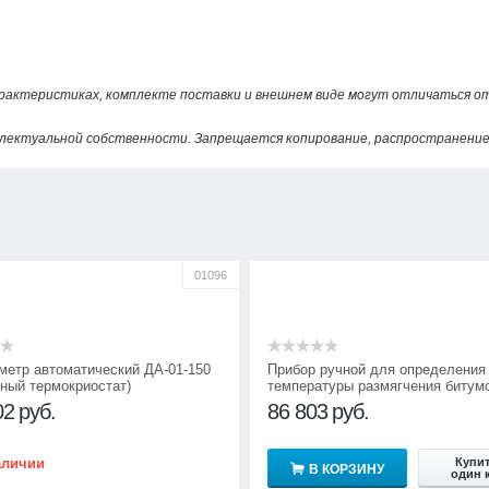
арактеристиках, комплекте поставки и внешнем виде могут отличаться 
лектуальной собственности. Запрещается копирование, распространение 
01096
метр автоматический ДА-01-150
Прибор ручной для определения
нный термокриостат)
температуры размягчения битум
КИШ-01М с мешалкой (ГОСТ 1150
02
руб.
86 803
руб.
ASTM D36)
аличии
Купит
В КОРЗИНУ
один 