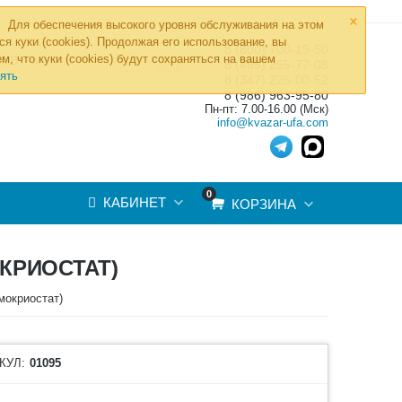
×
Для обеспечения высокого уровня обслуживания на этом
ся куки (cookies). Продолжая его использование, вы
8 (800) 700-19-50
»
м, что куки (cookies) будут сохраняться на вашем
ТОВ
8 (495) 255-77-08
ять
8 (347) 225-00-52
8 (986) 963-95-80
Пн-пт: 7.00-16.00 (Мск)
info@kvazar-ufa.com
0
КАБИНЕТ
КОРЗИНА
КРИОСТАТ)
мокриостат)
КУЛ:
01095