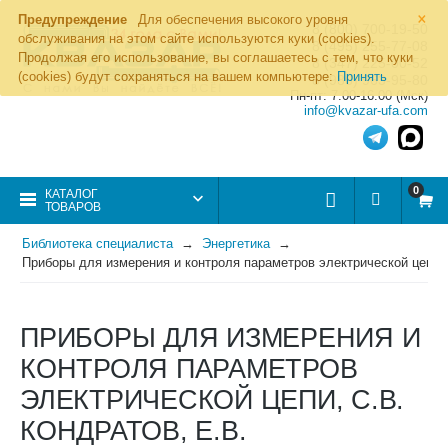
×
Предупреждение
Для обеспечения высокого уровня
8 (800) 700-19-50
обслуживания на этом сайте используются куки (cookies).
8 (495) 255-77-08
Продолжая его использование, вы соглашаетесь с тем, что куки
8 (347) 225-00-52
(cookies) будут сохраняться на вашем компьютере:
Принять
8 (986) 963-95-80
Пн-пт: 7.00-16.00 (Мск)
info@kvazar-ufa.com
0
КАТАЛОГ
ТОВАРОВ
Библиотека специалиста
Энергетика
Приборы для измерения и контроля параметров электрической цепи, 
ПРИБОРЫ ДЛЯ ИЗМЕРЕНИЯ И
КОНТРОЛЯ ПАРАМЕТРОВ
ЭЛЕКТРИЧЕСКОЙ ЦЕПИ, С.В.
КОНДРАТОВ, Е.В.