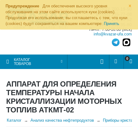
×
Предупреждение
Для обеспечения высокого уровня
8 (800) 700-19-50
обслуживания на этом сайте используются куки (cookies).
8 (495) 255-77-08
Продолжая его использование, вы соглашаетесь с тем, что куки
8 (347) 225-00-52
(cookies) будут сохраняться на вашем компьютере:
Принять
8 (986) 963-95-80
Пн-пт: 7.00-16.00 (Мск)
info@kvazar-ufa.com
0
КАТАЛОГ
ТОВАРОВ
АППАРАТ ДЛЯ ОПРЕДЕЛЕНИЯ
ТЕМПЕРАТУРЫ НАЧАЛА
КРИСТАЛЛИЗАЦИИ МОТОРНЫХ
ТОПЛИВ АТКМТ-02
Каталог
Анализ качества нефтепродуктов
Приборы кристалл