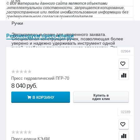
0,55
© Все материалы данного сайта являются объектами
интеллектуальной собственности. Запрещается копирование,
6.
распространение или любое иное использование информации без
предварительного согласия правообладателя.
Ручки
Эргономичные ручки для уверенного захвата.
Рекомендуем пресс-клещи
Специальная конструкция ручек, позволяющая более
уверено и надежно удерживать инструмент одной
рукой, особенно при начале цикла опрессовки. Эта
конструкция позволяет на 30% снизить усилие,
02964
прикладываемое при опрессовке. Длина ручек
позволяет при необходимости заканчивать цикл
опрессовки обеими руками. Гладкая поверхность ручек
препятствует образованию мозолей при
долговременной работе и позволяет поддерживать
инструмент в чистоте.
Пресс гидравлический ПГР-70
8 040
руб.
Купить в
В КОРЗИНУ
один клик
02189
Пресс-клещи КЭ-6М