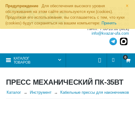
×
Предупреждение
Для обеспечения высокого уровня
8 (800) 700-19-50
обслуживания на этом сайте используются куки (cookies).
8 (495) 255-77-08
Продолжая его использование, вы соглашаетесь с тем, что куки
8 (347) 225-00-52
(cookies) будут сохраняться на вашем компьютере:
Принять
8 (986) 963-95-80
Пн-пт: 7.00-16.00 (Мск)
info@kvazar-ufa.com
0
КАТАЛОГ
ТОВАРОВ
ПРЕСС МЕХАНИЧЕСКИЙ ПК-35ВТ
Каталог
Инструмент
Кабельные прессы для наконечников