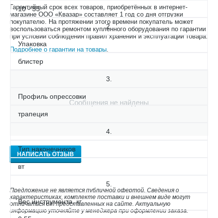
Гарантийный срок всех товаров, приобретённых в интернет-
10 - 35
магазине ООО «Квазар» составляет 1 год со дня отгрузки
покупателю. На протяжении этого времени покупатель может
2.
воспользоваться ремонтом купленного оборудования по гарантии
при условии соблюдения правил хранения и эксплуатации товара.
Упаковка
Подробнее о гарантии на товары
.
блистер
3.
Профиль опрессовки
Сообщения не найдены
трапеция
4.
Тип наконечников
НАПИСАТЬ ОТЗЫВ
вт
5.
Предложение не является публичной офертой. Сведения о
характеристиках, комплекте поставки и внешнем виде могут
Вес инструмента, кг
отличаться от представленных на сайте. Актуальную
информацию уточняйте у менеджера при оформлении заказа.