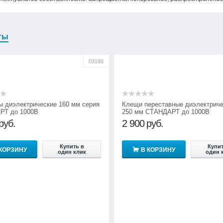
ты
03180
ы диэлектрические 160 мм серия
Клещи переставные диэлектриче
РТ до 1000В
250 мм СТАНДАРТ до 1000В
руб.
2 900
руб.
Купить в
Купит
 КОРЗИНУ
В КОРЗИНУ
один клик
один 