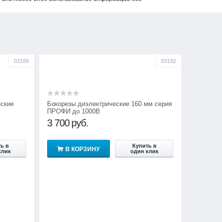
03189
03192
ские
Бокорезы диэлектрические 160 мм серия
ПРОФИ до 1000В
3 700
руб.
ь в
Купить в
В КОРЗИНУ
клик
один клик