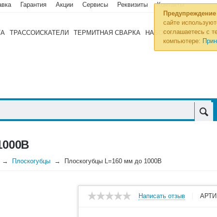
авка
Гарантия
Акции
Сервисы
Реквизиты
Контакты
Предупреждение
сайте используют
соглашаетесь с те
ТА
ТРАССОИСКАТЕЛИ
ТЕРМИТНАЯ СВАРКА
НАБОРЫ ИНСТРУМЕН
компьютере:
Прин
1000В
Плоскогубцы
Плоскогубцы L=160 мм до 1000В
Написать отзыв
АРТИ