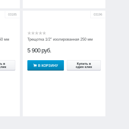
03185
03196
60 мм
Трещотка 1/2" изолированная 250 мм
5 900
руб.
ь в
Купить в
В КОРЗИНУ
клик
один клик