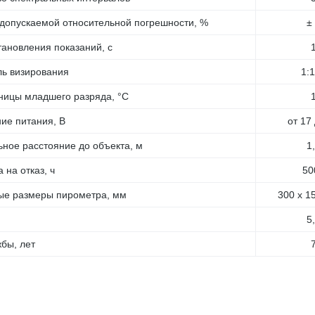
допускаемой относительной погрешности, %
±
тановления показаний, с
ль визирования
1:
ницы младшего разряда, °С
ие питания, В
от 17
ное расстояние до объекта, м
1
 на отказ, ч
50
ые размеры пирометра, мм
300 х 1
5
бы, лет