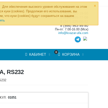
×
Для обеспечения высокого уровня обслуживания на этом
ся куки (cookies). Продолжая его использование, вы
8 (800) 700-19-50
»
м, что куки (cookies) будут сохраняться на вашем
ТОВ
8 (495) 255-77-08
ять
8 (347) 225-00-52
8 (986) 963-95-80
Пн-пт: 7.00-16.00 (Мск)
info@kvazar-ufa.com
0
КАБИНЕТ
КОРЗИНА
А, RS232
RS232
КУЛ:
01051