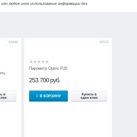
или любое иное использование информации без
01046
02515
Пирометр Optris P20
ять
253 700
руб.
ь в
Купить в
В КОРЗИНУ
клик
один клик