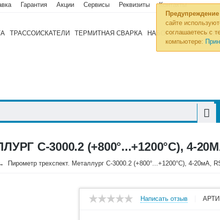
авка
Гарантия
Акции
Сервисы
Реквизиты
Контакты
Предупреждение
сайте используют
соглашаетесь с те
ТА
ТРАССОИСКАТЕЛИ
ТЕРМИТНАЯ СВАРКА
НАБОРЫ ИНСТРУМЕН
компьютере:
Прин
Г С-3000.2 (+800°...+1200°С), 4-20М
Пирометр трехспект. Металлург С-3000.2 (+800°...+1200°С), 4-20мА, 
Написать отзыв
АРТИ