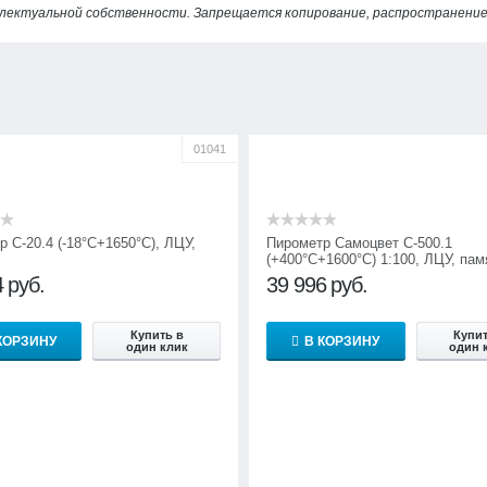
лектуальной собственности. Запрещается копирование, распространение 
01041
 С-20.4 (-18°С+1650°С), ЛЦУ,
Пирометр Самоцвет С-500.1
(+400°С+1600°С) 1:100, ЛЦУ, пам
4
руб.
39 996
руб.
Купить в
Купит
КОРЗИНУ
В КОРЗИНУ
один клик
один 