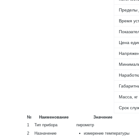
Пределы 
Время ус
Показате
Цена еди
Напряжен
Минималь
Наработка
Габаритн
Масса, кг
Срок служ
№
Наименование
Значение
1
Тип прибора
пирометр
2
Назначение
измерение температуры