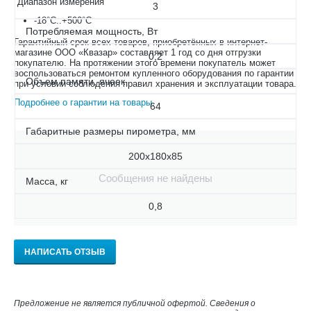
Диапазон измерения
3
-18°С..+500°С
Потребляемая мощность, Вт
Гарантийный срок всех товаров, приобретённых в интернет-
магазине ООО «Квазар» составляет 1 год со дня отгрузки
0,2
покупателю. На протяжении этого времени покупатель может
воспользоваться ремонтом купленного оборудования по гарантии
Объем памяти, ячеек
при условии соблюдения правил хранения и эксплуатации товара.
Подробнее о гарантии на товары
.
64
Габаритные размеры пирометра, мм
200х180х85
Сообщения не найдены
Масса, кг
0,8
НАПИСАТЬ ОТЗЫВ
Предложение не является публичной офертой. Сведения о