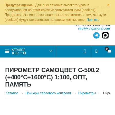
×
Предупреждение
Для обеспечения высокого уровня
8 (800) 700-19-50
обслуживания на этом сайте используются куки (cookies).
8 (495) 255-77-08
Продолжая его использование, вы соглашаетесь с тем, что куки
8 (347) 225-00-52
(cookies) будут сохраняться на вашем компьютере:
Принять
8 (986) 963-95-80
Пн-пт: 7.00-16.00 (Мск)
info@kvazar-ufa.com
0
КАТАЛОГ
ТОВАРОВ
ПИРОМЕТР САМОЦВЕТ С-500.2
(+400°С+1600°С) 1:100, ОПТ,
ПАМЯТЬ
Каталог
Приборы теплового контроля
Пирометры
Пироме