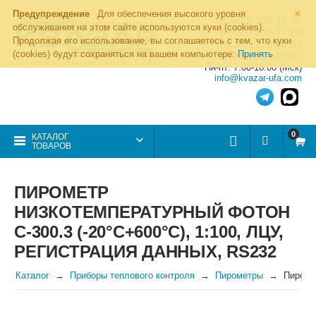
×
Предупреждение
Для обеспечения высокого уровня
8 (800) 700-19-50
обслуживания на этом сайте используются куки (cookies).
8 (495) 255-77-08
Продолжая его использование, вы соглашаетесь с тем, что куки
8 (347) 225-00-52
(cookies) будут сохраняться на вашем компьютере:
Принять
8 (986) 963-95-80
Пн-пт: 7.00-16.00 (Мск)
info@kvazar-ufa.com
0
КАТАЛОГ
ТОВАРОВ
ПИРОМЕТР
НИЗКОТЕМПЕРАТУРНЫЙ ФОТОН
С-300.3 (-20°С+600°С), 1:100, ЛЦУ,
РЕГИСТРАЦИЯ ДАННЫХ, RS232
Каталог
Приборы теплового контроля
Пирометры
Пиромет