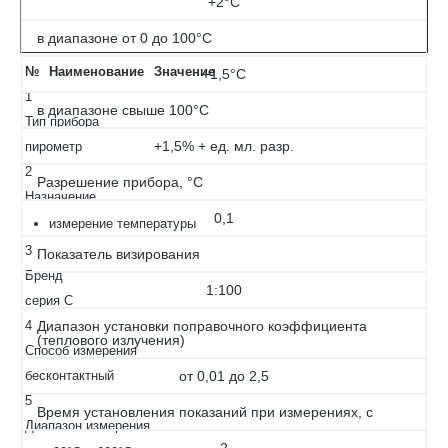
+2°С
в диапазоне от 0 до 100°С
№
Наименование
Значение
+1,5°С
1
в диапазоне свыше 100°С
Тип прибора
+1,5% + ед. мл. разр.
пирометр
2
Разрешение прибора, °С
Назначение
0,1
измерение температуры
3
Показатель визирования
Бренд
1:100
серия С
4
Диапазон установки поправочного коэффициента
(теплового излучения)
Способ измерения
бесконтактный
от 0,01 до 2,5
5
Время установления показаний при измерениях, с
Диапазон измерения