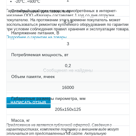
2
-20°С..+600°С
Гарантийный срок всех товаров, приобретённых в интернет-
Спектральный диапазон, мкм
магазине ООО «Квазар» составляет 1 год со дня отгрузки
покупателю. На протяжении этого времени покупатель может
8-14
воспользоваться ремонтом купленного оборудования по гарантии
при условии соблюдения правил хранения и эксплуатации товара.
Напряжение питания, В
Подробнее о гарантии на товары
.
3
Потребляемая мощность, вт
0,2
Сообщения не найдены
Объем памяти, ячеек
16000
Габаритные размеры пирометра, мм
НАПИСАТЬ ОТЗЫВ
205х150х125
Масса, кг
Предложение не является публичной офертой. Сведения о
характеристиках, комплекте поставки и внешнем виде могут
1,2
отличаться от представленных на сайте. Актуальную