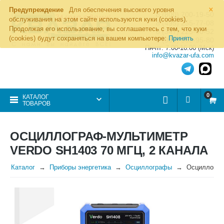
×
Предупреждение
Для обеспечения высокого уровня
8 (800) 700-19-50
обслуживания на этом сайте используются куки (cookies).
8 (495) 255-77-08
Продолжая его использование, вы соглашаетесь с тем, что куки
8 (347) 225-00-52
(cookies) будут сохраняться на вашем компьютере:
Принять
8 (986) 963-95-80
Пн-пт: 7.00-16.00 (Мск)
info@kvazar-ufa.com
0
КАТАЛОГ
ТОВАРОВ
ОСЦИЛЛОГРАФ-МУЛЬТИМЕТР
VERDO SH1403 70 МГЦ, 2 КАНАЛА
Каталог
Приборы энергетика
Осциллографы
Осциллогра