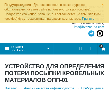
×
Предупреждение
Для обеспечения высокого уровня
8 (800) 700-19-50
обслуживания на этом сайте используются куки (cookies).
8 (495) 255-77-08
Продолжая его использование, вы соглашаетесь с тем, что куки
8 (347) 225-00-52
(cookies) будут сохраняться на вашем компьютере:
Принять
8 (986) 963-95-80
Пн-пт: 7.00-16.00 (Мск)
info@kvazar-ufa.com
0
КАТАЛОГ
ТОВАРОВ
УСТРОЙСТВО ДЛЯ ОПРЕДЕЛЕНИЯ
ПОТЕРИ ПОСЫПКИ КРОВЕЛЬНЫХ
МАТЕРИАЛОВ ОПП-01
Каталог
Анализ качества нефтепродуктов
Приборы для анал