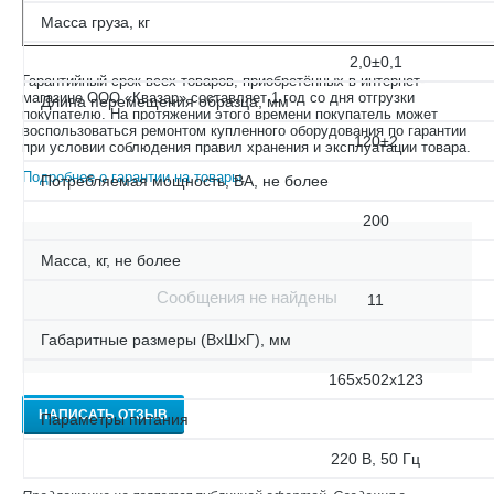
Масса груза, кг
2,0±0,1
Гарантийный срок всех товаров, приобретённых в интернет-
магазине ООО «Квазар» составляет 1 год со дня отгрузки
Длина перемещения образца, мм
покупателю. На протяжении этого времени покупатель может
воспользоваться ремонтом купленного оборудования по гарантии
120±2
при условии соблюдения правил хранения и эксплуатации товара.
Подробнее о гарантии на товары
.
Потребляемая мощность, ВА, не более
200
Масса, кг, не более
Сообщения не найдены
11
Габаритные размеры (ВхШхГ), мм
165х502х123
НАПИСАТЬ ОТЗЫВ
Параметры питания
220 В, 50 Гц