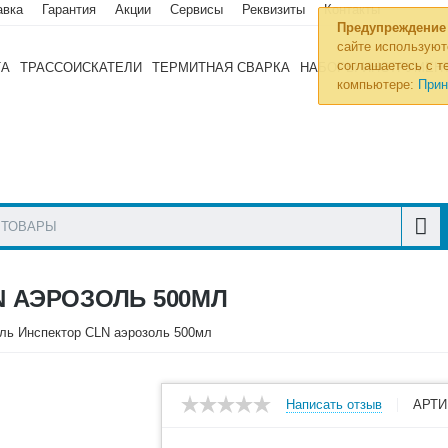
авка
Гарантия
Акции
Сервисы
Реквизиты
Контакты
Предупреждение
сайте используют
соглашаетесь с те
ТА
ТРАССОИСКАТЕЛИ
ТЕРМИТНАЯ СВАРКА
НАБОРЫ ИНСТРУМЕН
компьютере:
Прин
 АЭРОЗОЛЬ 500МЛ
ль Инспектор CLN аэрозоль 500мл
Написать отзыв
АРТИ