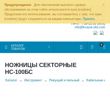
×
Предупреждение
Для обеспечения высокого уровня
8 (800) 700-19-50
обслуживания на этом сайте используются куки (cookies).
8 (495) 255-77-08
Продолжая его использование, вы соглашаетесь с тем, что куки
8 (347) 225-00-52
(cookies) будут сохраняться на вашем компьютере:
Принять
8 (986) 963-95-80
Пн-пт: 7.00-16.00 (Мск)
info@kvazar-ufa.com
0
КАТАЛОГ
ТОВАРОВ
НОЖНИЦЫ СЕКТОРНЫЕ
НС-100БC
Каталог
Инструмент
Режущий и пильный
Кабельные нож