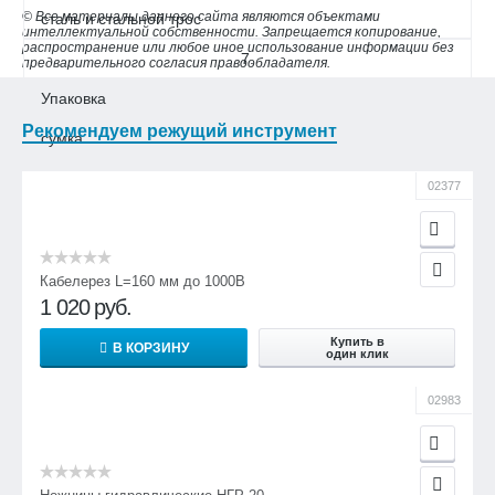
© Все материалы данного сайта являются объектами
сталь и стальной трос
интеллектуальной собственности. Запрещается копирование,
распространение или любое иное использование информации без
7.
предварительного согласия правообладателя.
Упаковка
Рекомендуем режущий инструмент
сумка
02377
Кабелерез L=160 мм до 1000В
1 020
руб.
Купить в
В КОРЗИНУ
один клик
02983