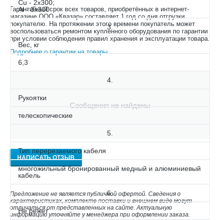
Cu - 2х300;
Гарантийный срок всех товаров, приобретённых в интернет-
Al - 3х300
магазине ООО «Квазар» составляет 1 год со дня отгрузки
покупателю. На протяжении этого времени покупатель может
3.
воспользоваться ремонтом купленного оборудования по гарантии
при условии соблюдения правил хранения и эксплуатации товара.
Вес, кг
Подробнее о гарантии на товары
.
6,3
4.
Рукоятки
Сообщения не найдены
телескопические
5.
Тип перерезаемого кабеля
НАПИСАТЬ ОТЗЫВ
многожильный бронированный медный и алюминиевый
кабель
6.
Предложение не является публичной офертой. Сведения о
характеристиках, комплекте поставки и внешнем виде могут
отличаться от представленных на сайте. Актуальную
Не режет
информацию уточняйте у менеджера при оформлении заказа.