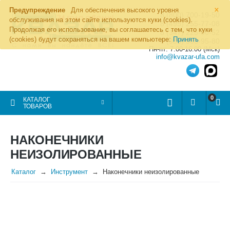
×
Предупреждение
Для обеспечения высокого уровня
8 (800) 700-19-50
обслуживания на этом сайте используются куки (cookies).
8 (495) 255-77-08
Продолжая его использование, вы соглашаетесь с тем, что куки
8 (347) 225-00-52
(cookies) будут сохраняться на вашем компьютере:
Принять
8 (986) 963-95-80
Пн-пт: 7.00-16.00 (Мск)
info@kvazar-ufa.com
0
КАТАЛОГ
ТОВАРОВ
НАКОНЕЧНИКИ
НЕИЗОЛИРОВАННЫЕ
Каталог
Инструмент
Наконечники неизолированные