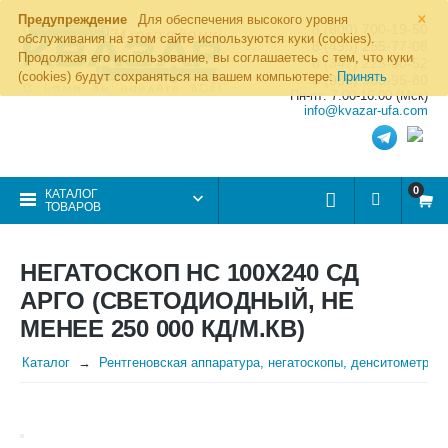
×
Предупреждение
Для обеспечения высокого уровня
8 (800) 700-19-50
обслуживания на этом сайте используются куки (cookies).
8 (495) 255-77-08
Продолжая его использование, вы соглашаетесь с тем, что куки
8 (347) 225-00-52
(cookies) будут сохраняться на вашем компьютере:
Принять
8 (986) 963-95-80
Пн-пт: 7.00-16.00 (Мск)
info@kvazar-ufa.com
0
КАТАЛОГ
ТОВАРОВ
НЕГАТОСКОП НС 100Х240 СД
АРГО (СВЕТОДИОДНЫЙ, НЕ
МЕНЕЕ 250 000 КД/М.КВ)
Каталог
Рентгеновская аппаратура, негатоскопы, денситометры