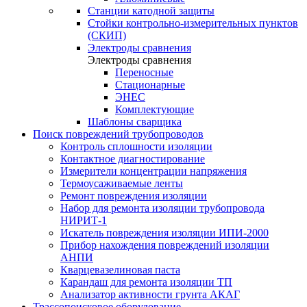
Станции катодной защиты
Стойки контрольно-измерительных пунктов
(СКИП)
Электроды сравнения
Электроды сравнения
Переносные
Стационарные
ЭНЕС
Комплектующие
Шаблоны сварщика
Поиск повреждений трубопроводов
Контроль сплошности изоляции
Контактное диагностирование
Измерители концентрации напряжения
Термоусаживаемые ленты
Ремонт повреждения изоляции
Набор для ремонта изоляции трубопровода
НИРИТ-1
Искатель повреждения изоляции ИПИ-2000
Прибор нахождения повреждений изоляции
АНПИ
Кварцевазелиновая паста
Карандаш для ремонта изоляции ТП
Анализатор активности грунта АКАГ
Трассопоисковое оборудование