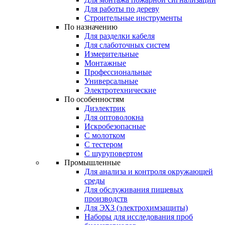
Для работы по дереву
Строительные инструменты
По назначению
Для разделки кабеля
Для слаботочных систем
Измерительные
Монтажные
Профессиональные
Универсальные
Электротехнические
По особенностям
Диэлектрик
Для оптоволокна
Искробезопасные
С молотком
С тестером
С шуруповертом
Промышленные
Для анализа и контроля окружающей
среды
Для обслуживания пищевых
производств
Для ЭХЗ (электрохимзащиты)
Наборы для исследования проб