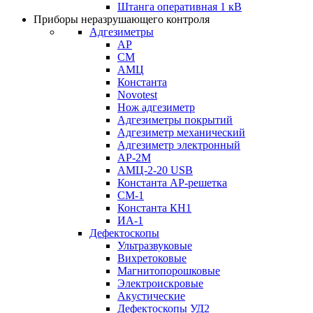
Штанга оперативная 1 кВ
Приборы неразрушающего контроля
Адгезиметры
АР
СМ
АМЦ
Константа
Novotest
Нож адгезиметр
Адгезиметры покрытий
Адгезиметр механический
Адгезиметр электронный
АР-2М
АМЦ-2-20 USB
Константа АР-решетка
СМ-1
Константа КН1
ИА-1
Дефектоскопы
Ультразвуковые
Вихретоковые
Магнитопорошковые
Электроискровые
Акустические
Дефектоскопы УД2