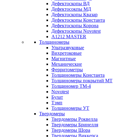
Дефектоскопы ВД
Дефектосокпы МД
Дефектоскопы Квазар
Дефектоскопы Константа
Дефектоскопы Корона
Дефектоскопы Novotest
А1212 MASTER
Толщиномеры
Ультразвуковые
Вихретоковые
Магнитные
Механические
Ферритометры
Толщиномеры Константа
Толщиномеры покрытий МТ
Толщиномер ТМ-4
Novotest
Булат
Тэмп
Толщиномеры УТ
Твердомеры
Твердомеры Роквелла
Твердомеры Бринелля
Твердомеры Шора
Твердомеры Виккерса