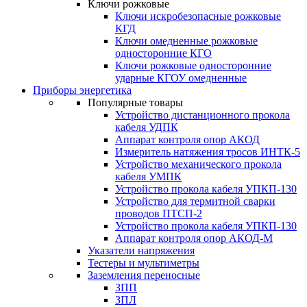
Ключи рожковые
Ключи искробезопасные рожковые
КГД
Ключи омедненные рожковые
односторонние КГО
Ключи рожковые односторонние
ударные КГОУ омедненные
Приборы энергетика
Популярные товары
Устройство дистанционного прокола
кабеля УДПК
Аппарат контроля опор АКОД
Измеритель натяжения тросов ИНТК-5
Устройство механического прокола
кабеля УМПК
Устройство прокола кабеля УПКП-130
Устройство для термитной сварки
проводов ПТСП-2
Устройство прокола кабеля УПКП-130
Аппарат контроля опор АКОД-М
Указатели напряжения
Тестеры и мультиметры
Заземления переносные
ЗПП
ЗПЛ