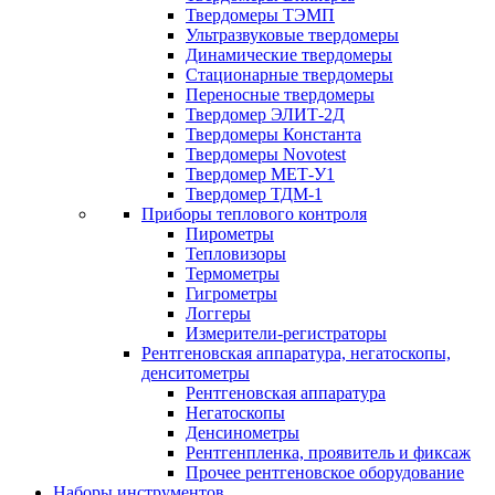
Твердомеры ТЭМП
Ультразвуковые твердомеры
Динамические твердомеры
Стационарные твердомеры
Переносные твердомеры
Твердомер ЭЛИТ-2Д
Твердомеры Константа
Твердомеры Novotest
Твердомер МЕТ-У1
Твердомер ТДМ-1
Приборы теплового контроля
Пирометры
Тепловизоры
Термометры
Гигрометры
Логгеры
Измерители-регистраторы
Рентгеновская аппаратура, негатоскопы,
денситометры
Рентгеновская аппаратура
Негатоскопы
Денсинометры
Рентгенпленка, проявитель и фиксаж
Прочее рентгеновское оборудование
Наборы инструментов