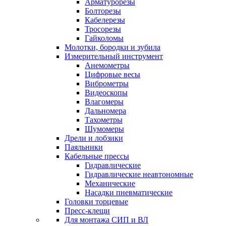
Арматурорезы
Болторезы
Кабелерезы
Тросорезы
Гайколомы
Молотки, бородки и зубила
Измерительный инструмент
Анемометры
Цифровые весы
Виброметры
Видеоскопы
Влагомеры
Дальномера
Тахометры
Шумомеры
Дрели и лобзики
Паяльники
Кабельные прессы
Гидравлические
Гидравлические неавтономные
Механические
Насадки пневматические
Головки торцевые
Пресс-клещи
Для монтажа СИП и ВЛ