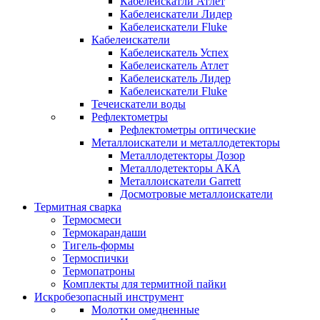
Кабелеискатли Атлет
Кабелеискатели Лидер
Кабелеискатели Fluke
Кабелеискатели
Кабелеискатель Успех
Кабелеискатель Атлет
Кабелеискатель Лидер
Кабелеискатели Fluke
Течеискатели воды
Рефлектометры
Рефлектометры оптические
Металлоискатели и металлодетекторы
Металлодетекторы Дозор
Металлодетекторы АКА
Металлоискатели Garrett
Досмотровые металлоискатели
Термитная сварка
Термосмеси
Термокарандаши
Тигель-формы
Термоспички
Термопатроны
Комплекты для термитной пайки
Искробезопасный инструмент
Молотки омедненные