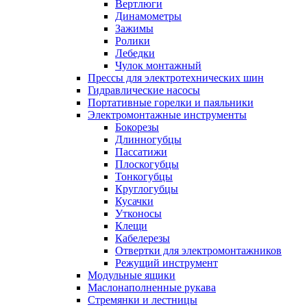
Вертлюги
Динамометры
Зажимы
Ролики
Лебедки
Чулок монтажный
Прессы для электротехнических шин
Гидравлические насосы
Портативные горелки и паяльники
Электромонтажные инструменты
Бокорезы
Длинногубцы
Пассатижи
Плоскогубцы
Тонкогубцы
Круглогубцы
Кусачки
Утконосы
Клещи
Кабелерезы
Отвертки для электромонтажников
Режущий инструмент
Модульные ящики
Маслонаполненные рукава
Стремянки и лестницы