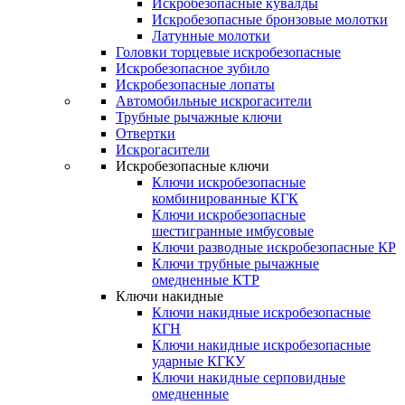
Искробезопасные кувалды
Искробезопасные бронзовые молотки
Латунные молотки
Головки торцевые искробезопасные
Искробезопасное зубило
Искробезопасные лопаты
Автомобильные искрогасители
Трубные рычажные ключи
Отвертки
Искрогасители
Искробезопасные ключи
Ключи искробезопасные
комбинированные КГК
Ключи искробезопасные
шестигранные имбусовые
Ключи разводные искробезопасные КР
Ключи трубные рычажные
омедненные КТР
Ключи накидные
Ключи накидные искробезопасные
КГН
Ключи накидные искробезопасные
ударные КГКУ
Ключи накидные серповидные
омедненные