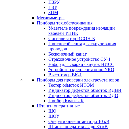
ПЗРУ
ПЗУ
ЗПМ
Мегаомметры
Приборы тех.обслуживания
Указатель повреждения изоляции
кабелей УПИК
Сигнализатор ИСОН-К
Приспособления для скручивания
проводов
Бесконечный канат
Страховочное устройство СУ-1
Набор для сварки скруток НИСС
Устройство крепления опор УКО
Высотомер ВК-1
Приборы для проверки электроустановок
Тестер обмоток ИТОМ
Индикатор дефектов обмоток ИДВИ
Индикатор дефектов обмоток ИДО
Прибор Квант - К
Штанги оперативные
ШО
ШОУ
Оперативные штанги до 10 кВ
Штанга оперативная до 35 кВ