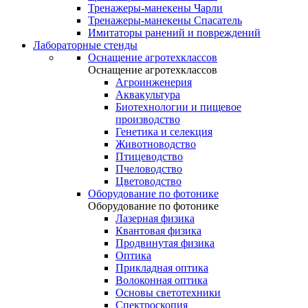
Тренажеры-манекены Чарли
Тренажеры-манекены Спасатель
Имитаторы ранений и повреждений
Лабораторные стенды
Оснащение агротехклассов
Оснащение агротехклассов
Агроинженерия
Аквакультура
Биотехнологии и пищевое
производство
Генетика и селекция
Животноводство
Птицеводство
Пчеловодство
Цветоводство
Оборудование по фотонике
Оборудование по фотонике
Лазерная физика
Квантовая физика
Продвинутая физика
Оптика
Прикладная оптика
Волоконная оптика
Основы светотехники
Спектроскопия