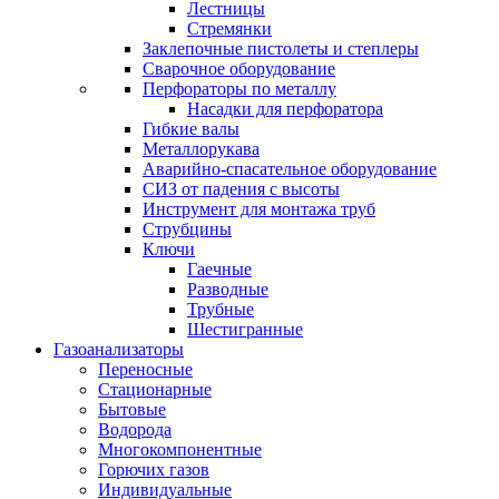
Лестницы
Стремянки
Заклепочные пистолеты и степлеры
Сварочное оборудование
Перфораторы по металлу
Насадки для перфоратора
Гибкие валы
Металлорукава
Аварийно-спасательное оборудование
СИЗ от падения с высоты
Инструмент для монтажа труб
Струбцины
Ключи
Гаечные
Разводные
Трубные
Шестигранные
Газоанализаторы
Переносные
Стационарные
Бытовые
Водорода
Многокомпонентные
Горючих газов
Индивидуальные