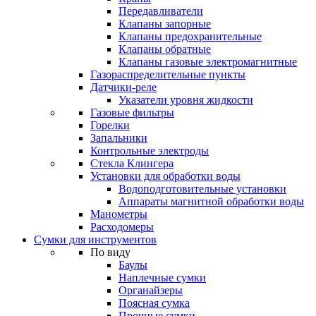
Передавливатели
Клапаны запорные
Клапаны предохранительные
Клапаны обратные
Клапаны газовые электромагнитные
Газораспределительные пункты
Датчики-реле
Указатели уровня жидкости
Газовые фильтры
Горелки
Запальники
Контрольные электроды
Стекла Клингера
Установки для обработки воды
Водоподготовительные установки
Аппараты магнитной обработки воды
Манометры
Расходомеры
Сумки для инструментов
По виду
Баулы
Наплечные сумки
Органайзеры
Поясная сумка
Прочные сумки