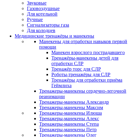
Звуковые
Газовоздушные
Для котельной
Ручные
Сигнализаторы газа
Для колодцев
Медицинские тренажёры и манекены
Манекены для отработки навыков первой
помощи
Манекен взрослого пострадавшего
Тренажёры-манекены детей для
отработки СЛР
Тренажёр торс для СЛР
Роботы-тренажёры для СЛР
Тренажёры для отработки приёма
Геймлиха
Тренажеры-манекены сердечно-легочной
реанимации
Тренажеры-манекены Александр
Тренажеры-манекены Максим
Тренажеры-манекены Илюша
Тренажеры-манекены Алекс
Тренажеры-манекены Степа
Тренажеры-манекены Петр
Тренажеры-манекены Олег