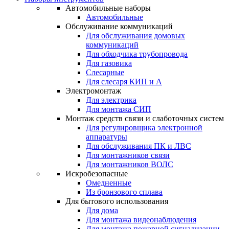
Автомобильные наборы
Автомобильные
Обслуживание коммуникаций
Для обслуживания домовых
коммуникаций
Для обходчика трубопровода
Для газовика
Слесарные
Для слесаря КИП и А
Электромонтаж
Для электрика
Для монтажа СИП
Монтаж средств связи и слаботочных систем
Для регулировщика электронной
аппаратуры
Для обслуживания ПК и ЛВС
Для монтажников связи
Для монтажников ВОЛС
Искробезопасные
Омедненные
Из бронзового сплава
Для бытового использования
Для дома
Для монтажа видеонаблюдения
Для монтажа пожарной сигнализации