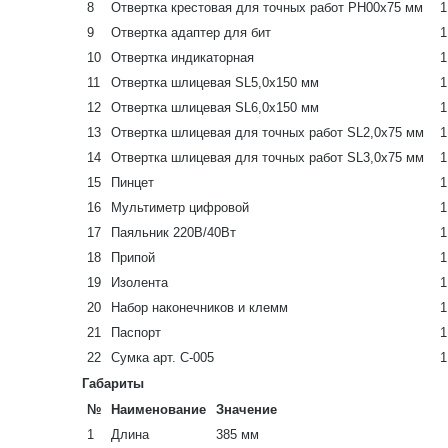
8
Отвертка крестовая для точных работ PH00x75 мм
1
9
Отвертка адаптер для бит
1
10
Отвертка индикаторная
1
11
Отвертка шлицевая SL5,0х150 мм
1
12
Отвертка шлицевая SL6,0x150 мм
1
13
Отвертка шлицевая для точных работ SL2,0х75 мм
1
14
Отвертка шлицевая для точных работ SL3,0x75 мм
1
15
Пинцет
1
16
Мультиметр цифровой
1
17
Паяльник 220В/40Вт
1
18
Припой
1
19
Изолента
1
20
Набор наконечников и клемм
1
21
Паспорт
1
22
Сумка арт. С-005
1
Габариты
№
Наименование
Значение
1
Длина
385 мм