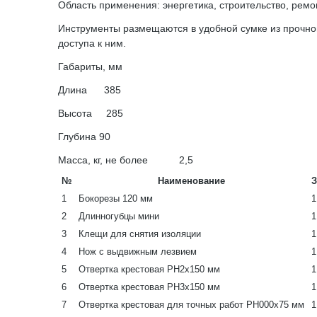
Область применения: энергетика, строительство, ремо
Инструменты размещаются в удобной сумке из прочно
доступа к ним.
Габариты, мм
Длина 385
Высота 285
Глубина 90
Масса, кг, не более 2,5
№
Наименование
З
1
Бокорезы 120 мм
1
2
Длинногубцы мини
1
3
Клещи для снятия изоляции
1
4
Нож с выдвижным лезвием
1
5
Отвертка крестовая PH2x150 мм
1
6
Отвертка крестовая PH3х150 мм
1
7
Отвертка крестовая для точных работ PH000x75 мм
1