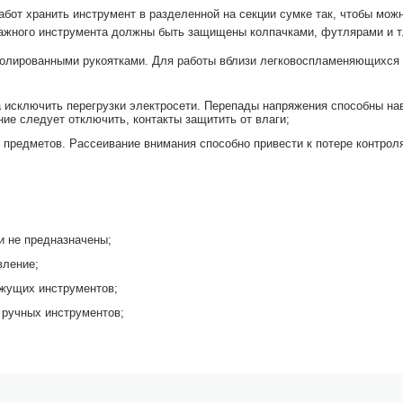
абот хранить инструмент в разделенной на секции сумке так, чтобы мо
тажного инструмента должны быть защищены колпачками, футлярами и т.
изолированными рукоятками. Для работы вблизи легковоспламеняющихся
а исключить перегрузки электросети. Перепады напряжения способны на
ние следует отключить, контакты защитить от влаги;
х предметов. Рассеивание внимания способно привести к потере контрол
и не предназначены;
вление;
ежущих инструментов;
 ручных инструментов;