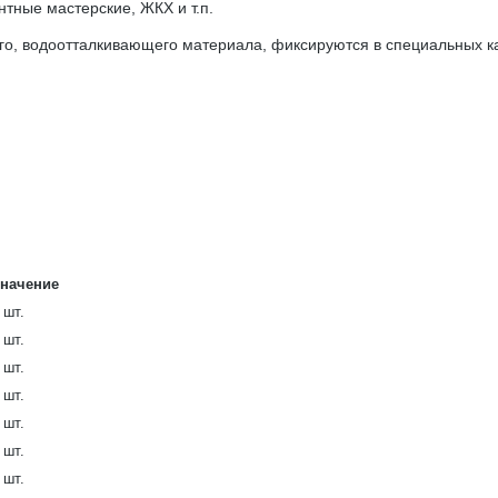
нтные мастерские, ЖКХ и т.п.
го, водоотталкивающего материала, фиксируются в специальных ка
начение
 шт.
 шт.
 шт.
 шт.
 шт.
 шт.
 шт.