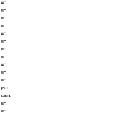
 шт.
 шт.
 шт.
 шт.
 шт.
 шт.
 шт.
 шт.
 шт.
 шт.
 шт.
 рул.
 комп.
 шт.
 шт.