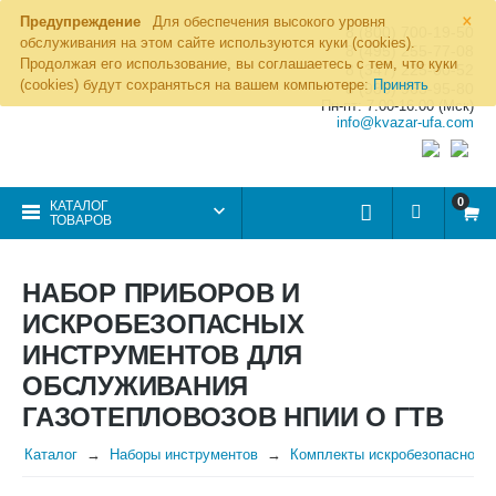
×
Предупреждение
Для обеспечения высокого уровня
8 (800) 700-19-50
обслуживания на этом сайте используются куки (cookies).
8 (495) 255-77-08
Продолжая его использование, вы соглашаетесь с тем, что куки
8 (347) 225-00-52
(cookies) будут сохраняться на вашем компьютере:
Принять
8 (986) 963-95-80
Пн-пт: 7.00-16.00 (Мск)
info@kvazar-ufa.com
0
КАТАЛОГ
ТОВАРОВ
НАБОР ПРИБОРОВ И
ИСКРОБЕЗОПАСНЫХ
ИНСТРУМЕНТОВ ДЛЯ
ОБСЛУЖИВАНИЯ
ГАЗОТЕПЛОВОЗОВ НПИИ О ГТВ
Каталог
Наборы инструментов
Комплекты искробезопасного 