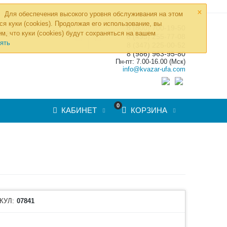
×
Для обеспечения высокого уровня обслуживания на этом
ся куки (cookies). Продолжая его использование, вы
8 (800) 700-19-50
»
м, что куки (cookies) будут сохраняться на вашем
ТОВ
8 (495) 255-77-08
ять
8 (347) 225-00-52
8 (986) 963-95-80
Пн-пт: 7.00-16.00 (Мск)
info@kvazar-ufa.com
0
КАБИНЕТ
КОРЗИНА
O
КУЛ:
07841