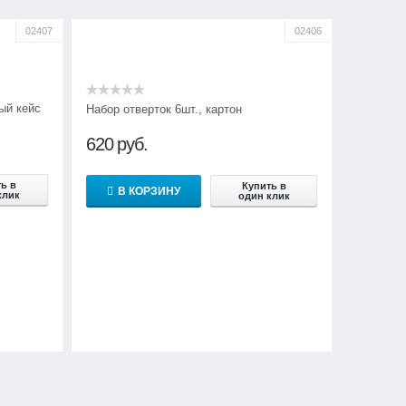
02407
02406
ый кейс
Набор отверток 6шт., картон
620
руб.
ь в
Купить в
В КОРЗИНУ
клик
один клик