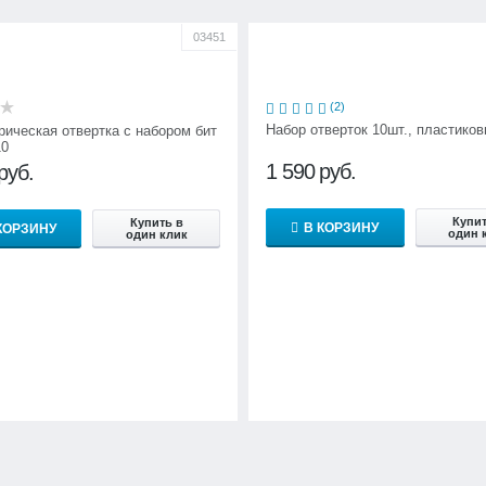
03451
(2)
Набор отверток 10шт., пластиков
рическая отвертка с набором бит
0
1 590
руб.
руб.
Купит
Купить в
В КОРЗИНУ
КОРЗИНУ
один 
один клик