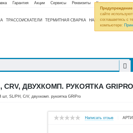
авка
Гарантия
Акции
Сервисы
Реквизиты
Контакты
Предупреждение
сайте используют
соглашаетесь с те
ТА
ТРАССОИСКАТЕЛИ
ТЕРМИТНАЯ СВАРКА
НАБОРЫ ИНСТРУМЕН
компьютере:
Прин
, CRV, ДВУХКОМП. РУКОЯТКА GRIPR
4 шт, SL/PH, CrV, двухкомп. рукоятка GRIPro
Написать отзыв
АРТИ