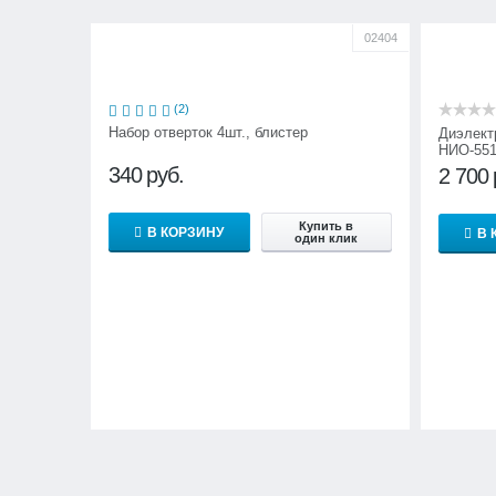
02404
(2)
Набор отверток 4шт., блистер
Диэлект
НИО-551
340
руб.
2 700
Купить в
В КОРЗИНУ
В 
один клик