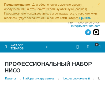
×
Предупреждение
Для обеспечения высокого уровня
8 (800) 700-19-50
обслуживания на этом сайте используются куки (cookies).
8 (495) 255-77-08
Продолжая его использование, вы соглашаетесь с тем, что куки
8 (347) 225-00-52
(cookies) будут сохраняться на вашем компьютере:
Принять
8 (986) 963-95-80
Пн-пт: 7.00-16.00 (Мск)
info@kvazar-ufa.com
0
КАТАЛОГ
ТОВАРОВ
ПРОФЕССИОНАЛЬНЫЙ НАБОР
НИСО
Каталог
Наборы инструментов
Профессиональный
Проф