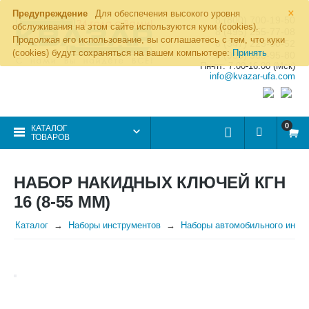
×
Предупреждение
Для обеспечения высокого уровня
8 (800) 700-19-50
обслуживания на этом сайте используются куки (cookies).
8 (495) 255-77-08
Продолжая его использование, вы соглашаетесь с тем, что куки
8 (347) 225-00-52
(cookies) будут сохраняться на вашем компьютере:
Принять
8 (986) 963-95-80
Пн-пт: 7.00-16.00 (Мск)
info@kvazar-ufa.com
0
КАТАЛОГ
ТОВАРОВ
НАБОР НАКИДНЫХ КЛЮЧЕЙ КГН
16 (8-55 ММ)
Каталог
Наборы инструментов
Наборы автомобильного инст