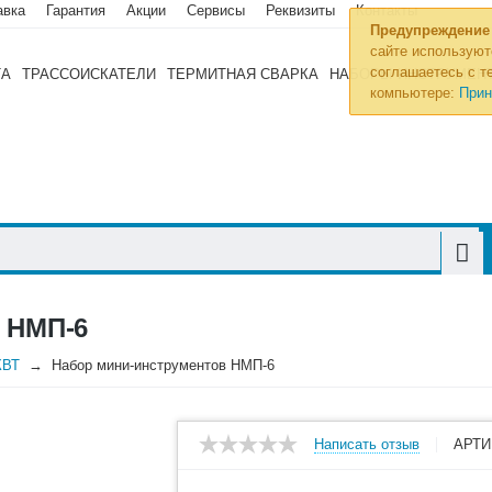
авка
Гарантия
Акции
Сервисы
Реквизиты
Контакты
Предупреждение
сайте используют
соглашаетесь с те
ТА
ТРАССОИСКАТЕЛИ
ТЕРМИТНАЯ СВАРКА
НАБОРЫ ИНСТРУМЕН
компьютере:
Прин
 НМП-6
КВТ
Набор мини-инструментов НМП-6
Написать отзыв
АРТИ