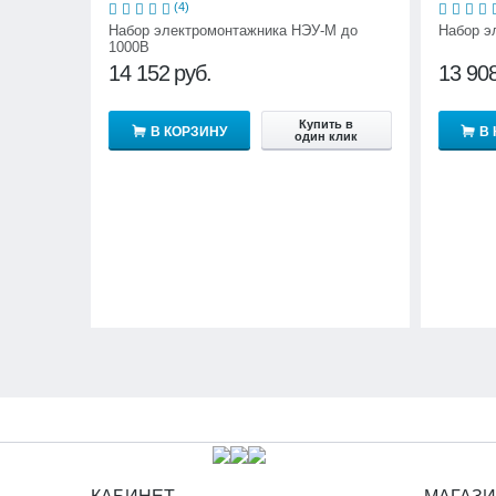
(4)
Набор электромонтажника НЭУ-М до
Набор э
1000В
14 152
руб.
13 90
Купить в
В КОРЗИНУ
В
один клик