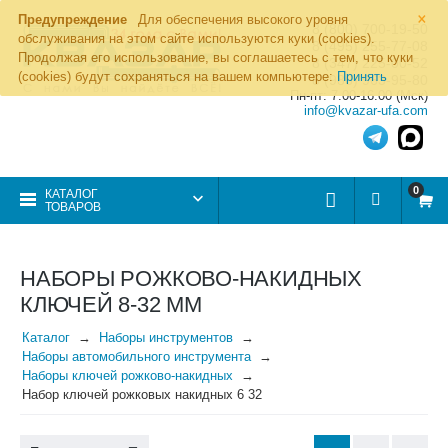
×
Предупреждение
Для обеспечения высокого уровня
8 (800) 700-19-50
обслуживания на этом сайте используются куки (cookies).
8 (495) 255-77-08
Продолжая его использование, вы соглашаетесь с тем, что куки
8 (347) 225-00-52
(cookies) будут сохраняться на вашем компьютере:
Принять
8 (986) 963-95-80
Пн-пт: 7.00-16.00 (Мск)
info@kvazar-ufa.com
0
КАТАЛОГ
ТОВАРОВ
НАБОРЫ РОЖКОВО-НАКИДНЫХ
КЛЮЧЕЙ 8-32 ММ
Каталог
Наборы инструментов
Наборы автомобильного инструмента
Наборы ключей рожково-накидных
Набор ключей рожковых накидных 6 32