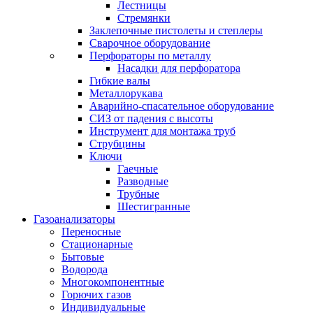
Лестницы
Стремянки
Заклепочные пистолеты и степлеры
Сварочное оборудование
Перфораторы по металлу
Насадки для перфоратора
Гибкие валы
Металлорукава
Аварийно-спасательное оборудование
СИЗ от падения с высоты
Инструмент для монтажа труб
Струбцины
Ключи
Гаечные
Разводные
Трубные
Шестигранные
Газоанализаторы
Переносные
Стационарные
Бытовые
Водорода
Многокомпонентные
Горючих газов
Индивидуальные