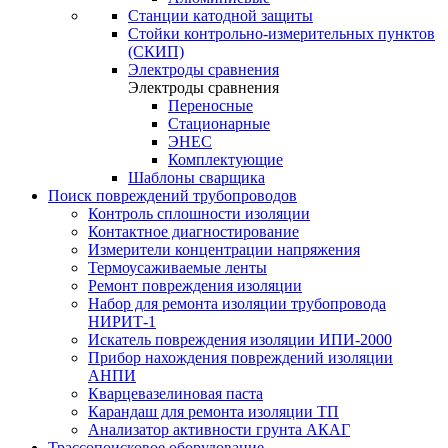
Станции катодной защиты
Стойки контрольно-измерительных пунктов
(СКИП)
Электроды сравнения
Электроды сравнения
Переносные
Стационарные
ЭНЕС
Комплектующие
Шаблоны сварщика
Поиск повреждений трубопроводов
Контроль сплошности изоляции
Контактное диагностирование
Измерители концентрации напряжения
Термоусаживаемые ленты
Ремонт повреждения изоляции
Набор для ремонта изоляции трубопровода
НИРИТ-1
Искатель повреждения изоляции ИПИ-2000
Прибор нахождения повреждений изоляции
АНПИ
Кварцевазелиновая паста
Карандаш для ремонта изоляции ТП
Анализатор активности грунта АКАГ
Трассопоисковое оборудование