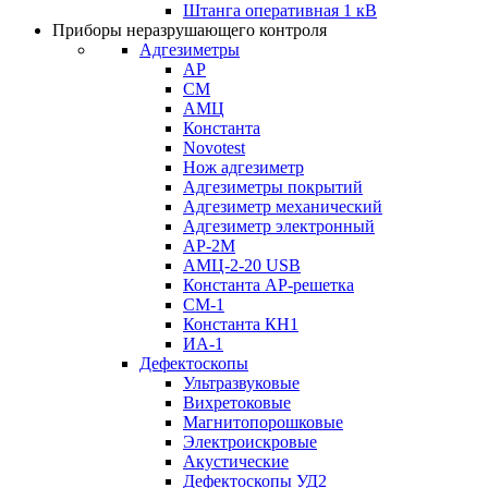
Штанга оперативная 1 кВ
Приборы неразрушающего контроля
Адгезиметры
АР
СМ
АМЦ
Константа
Novotest
Нож адгезиметр
Адгезиметры покрытий
Адгезиметр механический
Адгезиметр электронный
АР-2М
АМЦ-2-20 USB
Константа АР-решетка
СМ-1
Константа КН1
ИА-1
Дефектоскопы
Ультразвуковые
Вихретоковые
Магнитопорошковые
Электроискровые
Акустические
Дефектоскопы УД2