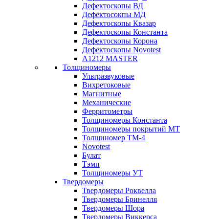
Дефектоскопы ВД
Дефектосокпы МД
Дефектоскопы Квазар
Дефектоскопы Константа
Дефектоскопы Корона
Дефектоскопы Novotest
А1212 MASTER
Толщиномеры
Ультразвуковые
Вихретоковые
Магнитные
Механические
Ферритометры
Толщиномеры Константа
Толщиномеры покрытий МТ
Толщиномер ТМ-4
Novotest
Булат
Тэмп
Толщиномеры УТ
Твердомеры
Твердомеры Роквелла
Твердомеры Бринелля
Твердомеры Шора
Твердомеры Виккерса