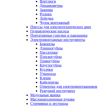
Вертлюги
Динамометры
Зажимы
Ролики
Лебедки
Чулок монтажный
Прессы для электротехнических шин
Гидравлические насосы
Портативные горелки и паяльники
Электромонтажные инструменты
Бокорезы
Длинногубцы
Пассатижи
Плоскогубцы
Тонкогубцы
Круглогубцы
Кусачки
Утконосы
Клещи
Кабелерезы
Отвертки для электромонтажников
Режущий инструмент
Модульные ящики
Маслонаполненные рукава
Стремянки и лестницы