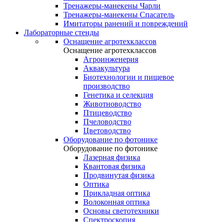
Тренажеры-манекены Чарли
Тренажеры-манекены Спасатель
Имитаторы ранений и повреждений
Лабораторные стенды
Оснащение агротехклассов
Оснащение агротехклассов
Агроинженерия
Аквакультура
Биотехнологии и пищевое
производство
Генетика и селекция
Животноводство
Птицеводство
Пчеловодство
Цветоводство
Оборудование по фотонике
Оборудование по фотонике
Лазерная физика
Квантовая физика
Продвинутая физика
Оптика
Прикладная оптика
Волоконная оптика
Основы светотехники
Спектроскопия