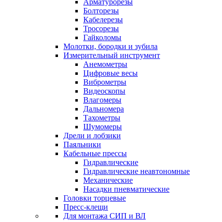
Арматурорезы
Болторезы
Кабелерезы
Тросорезы
Гайколомы
Молотки, бородки и зубила
Измерительный инструмент
Анемометры
Цифровые весы
Виброметры
Видеоскопы
Влагомеры
Дальномера
Тахометры
Шумомеры
Дрели и лобзики
Паяльники
Кабельные прессы
Гидравлические
Гидравлические неавтономные
Механические
Насадки пневматические
Головки торцевые
Пресс-клещи
Для монтажа СИП и ВЛ