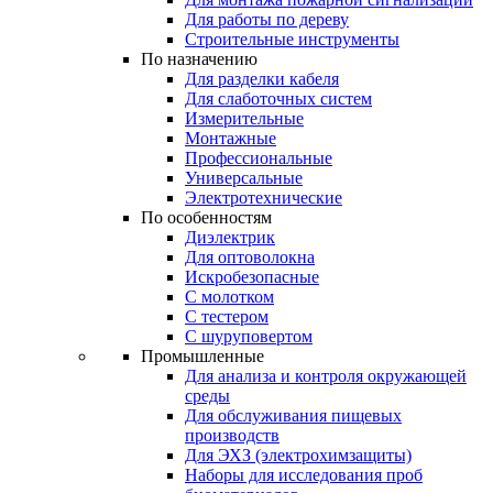
Для работы по дереву
Строительные инструменты
По назначению
Для разделки кабеля
Для слаботочных систем
Измерительные
Монтажные
Профессиональные
Универсальные
Электротехнические
По особенностям
Диэлектрик
Для оптоволокна
Искробезопасные
С молотком
С тестером
С шуруповертом
Промышленные
Для анализа и контроля окружающей
среды
Для обслуживания пищевых
производств
Для ЭХЗ (электрохимзащиты)
Наборы для исследования проб