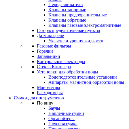
Передавливатели
Клапаны запорные
Клапаны предохранительные
Клапаны обратные
Клапаны газовые электромагнитные
Газораспределительные пункты
Датчики-реле
Указатели уровня жидкости
Газовые фильтры
Горелки
Запальники
Контрольные электроды
Стекла Клингера
Установки для обработки воды
Водоподготовительные установки
Аппараты магнитной обработки воды
Манометры
Расходомеры
Сумки для инструментов
По виду
Баулы
Наплечные сумки
Органайзеры
Поясная сумка
Прочные сумки