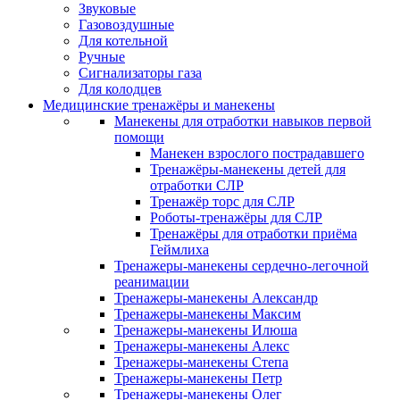
Звуковые
Газовоздушные
Для котельной
Ручные
Сигнализаторы газа
Для колодцев
Медицинские тренажёры и манекены
Манекены для отработки навыков первой
помощи
Манекен взрослого пострадавшего
Тренажёры-манекены детей для
отработки СЛР
Тренажёр торс для СЛР
Роботы-тренажёры для СЛР
Тренажёры для отработки приёма
Геймлиха
Тренажеры-манекены сердечно-легочной
реанимации
Тренажеры-манекены Александр
Тренажеры-манекены Максим
Тренажеры-манекены Илюша
Тренажеры-манекены Алекс
Тренажеры-манекены Степа
Тренажеры-манекены Петр
Тренажеры-манекены Олег