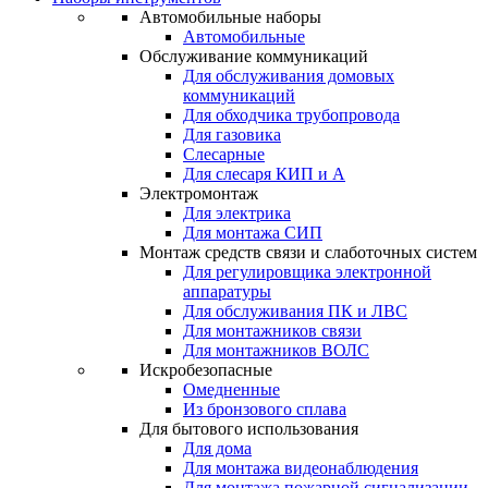
Автомобильные наборы
Автомобильные
Обслуживание коммуникаций
Для обслуживания домовых
коммуникаций
Для обходчика трубопровода
Для газовика
Слесарные
Для слесаря КИП и А
Электромонтаж
Для электрика
Для монтажа СИП
Монтаж средств связи и слаботочных систем
Для регулировщика электронной
аппаратуры
Для обслуживания ПК и ЛВС
Для монтажников связи
Для монтажников ВОЛС
Искробезопасные
Омедненные
Из бронзового сплава
Для бытового использования
Для дома
Для монтажа видеонаблюдения
Для монтажа пожарной сигнализации