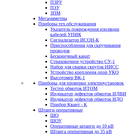
ПЗРУ
ПЗУ
ЗПМ
Мегаомметры
Приборы тех.обслуживания
Указатель повреждения изоляции
кабелей УПИК
Сигнализатор ИСОН-К
Приспособления для скручивания
проводов
Бесконечный канат
Страховочное устройство СУ-1
Набор для сварки скруток НИСС
Устройство крепления опор УКО
Высотомер ВК-1
Приборы для проверки электроустановок
Тестер обмоток ИТОМ
Индикатор дефектов обмоток ИДВИ
Индикатор дефектов обмоток ИДО
Прибор Квант - К
Штанги оперативные
ШО
ШОУ
Оперативные штанги до 10 кВ
Штанга оперативная до 35 кВ