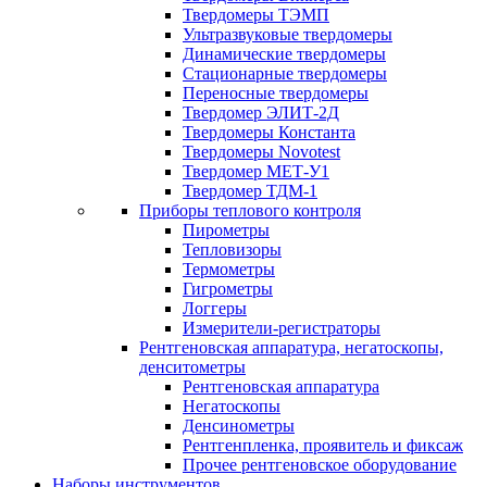
Твердомеры ТЭМП
Ультразвуковые твердомеры
Динамические твердомеры
Стационарные твердомеры
Переносные твердомеры
Твердомер ЭЛИТ-2Д
Твердомеры Константа
Твердомеры Novotest
Твердомер МЕТ-У1
Твердомер ТДМ-1
Приборы теплового контроля
Пирометры
Тепловизоры
Термометры
Гигрометры
Логгеры
Измерители-регистраторы
Рентгеновская аппаратура, негатоскопы,
денситометры
Рентгеновская аппаратура
Негатоскопы
Денсинометры
Рентгенпленка, проявитель и фиксаж
Прочее рентгеновское оборудование
Наборы инструментов