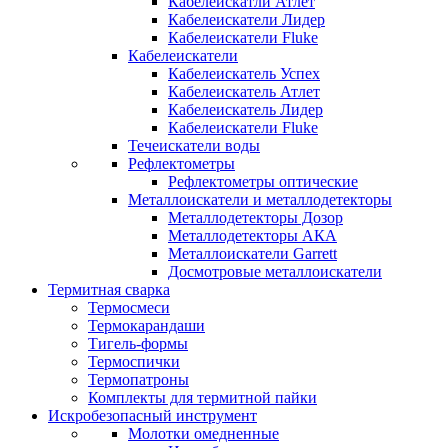
Кабелеискатли Атлет
Кабелеискатели Лидер
Кабелеискатели Fluke
Кабелеискатели
Кабелеискатель Успех
Кабелеискатель Атлет
Кабелеискатель Лидер
Кабелеискатели Fluke
Течеискатели воды
Рефлектометры
Рефлектометры оптические
Металлоискатели и металлодетекторы
Металлодетекторы Дозор
Металлодетекторы АКА
Металлоискатели Garrett
Досмотровые металлоискатели
Термитная сварка
Термосмеси
Термокарандаши
Тигель-формы
Термоспички
Термопатроны
Комплекты для термитной пайки
Искробезопасный инструмент
Молотки омедненные