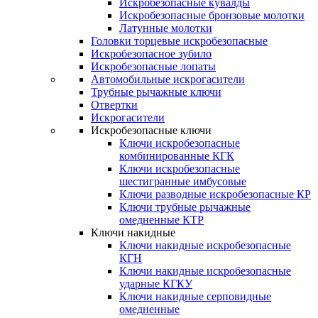
Искробезопасные кувалды
Искробезопасные бронзовые молотки
Латунные молотки
Головки торцевые искробезопасные
Искробезопасное зубило
Искробезопасные лопаты
Автомобильные искрогасители
Трубные рычажные ключи
Отвертки
Искрогасители
Искробезопасные ключи
Ключи искробезопасные
комбинированные КГК
Ключи искробезопасные
шестигранные имбусовые
Ключи разводные искробезопасные КР
Ключи трубные рычажные
омедненные КТР
Ключи накидные
Ключи накидные искробезопасные
КГН
Ключи накидные искробезопасные
ударные КГКУ
Ключи накидные серповидные
омедненные