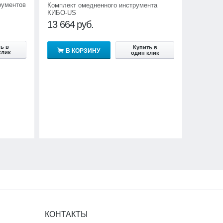
рументов
Комплект омедненного инструмента
КИБО-US
13 664
руб.
ь в
Купить в
В КОРЗИНУ
клик
один клик
КОНТАКТЫ