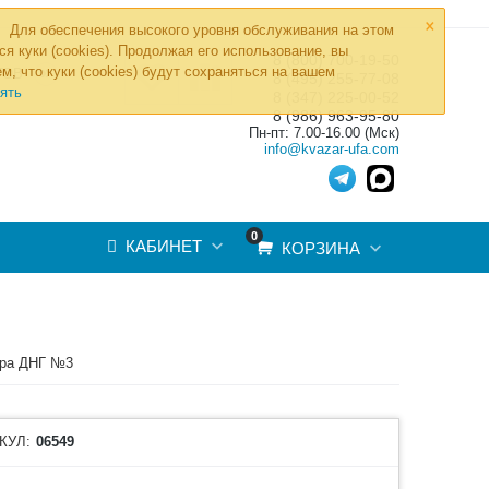
×
Для обеспечения высокого уровня обслуживания на этом
ся куки (cookies). Продолжая его использование, вы
8 (800) 700-19-50
»
м, что куки (cookies) будут сохраняться на вашем
ТОВ
8 (495) 255-77-08
ять
8 (347) 225-00-52
8 (986) 963-95-80
Пн-пт: 7.00-16.00 (Мск)
info@kvazar-ufa.com
0
КАБИНЕТ
КОРЗИНА
ора ДНГ №3
КУЛ:
06549