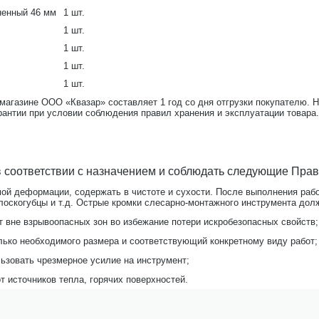
ненный 46 мм
1 шт.
1 шт.
1 шт.
1 шт.
1 шт.
-магазине ООО «Квазар» составляет 1 год со дня отгрузки покупателю. 
рантии при условии соблюдения правил хранения и эксплуатации товара.
 соответствии с назначением и соблюдать следующие Прав
ой деформации, содержать в чистоте и сухости. После выполнения рабо
лоскогубцы и т.д. Острые кромки слесарно-монтажного инструмента дол
 вне взрывоопасных зон во избежание потери искробезопасных свойств;
ько необходимого размера и соответствующий конкретному виду работ;
льзовать чрезмерное усилие на инструмент;
т источников тепла, горячих поверхностей.