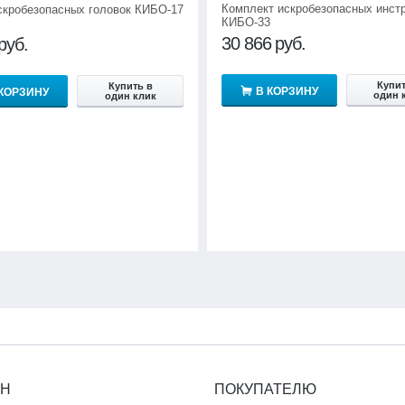
Комплект искробезопасных инст
скробезопасных головок КИБО-17
КИБО-33
30 866
руб.
руб.
Купит
Купить в
В КОРЗИНУ
 КОРЗИНУ
один 
один клик
ИН
ПОКУПАТЕЛЮ