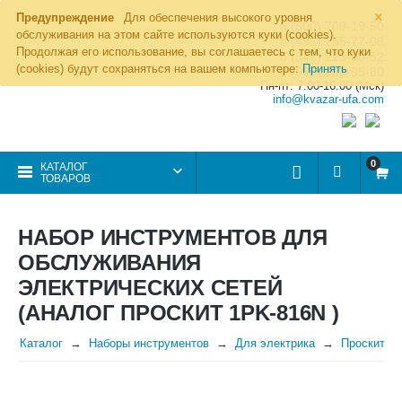
×
Предупреждение
Для обеспечения высокого уровня
8 (800) 700-19-50
обслуживания на этом сайте используются куки (cookies).
8 (495) 255-77-08
Продолжая его использование, вы соглашаетесь с тем, что куки
8 (347) 225-00-52
(cookies) будут сохраняться на вашем компьютере:
Принять
8 (986) 963-95-80
Пн-пт: 7.00-16.00 (Мск)
info@kvazar-ufa.com
0
КАТАЛОГ
ТОВАРОВ
НАБОР ИНСТРУМЕНТОВ ДЛЯ
ОБСЛУЖИВАНИЯ
ЭЛЕКТРИЧЕСКИХ СЕТЕЙ
(АНАЛОГ ПРОСКИТ 1PK-816N )
Каталог
Наборы инструментов
Для электрика
Проскит